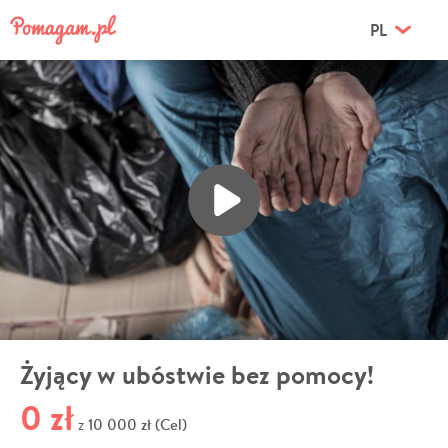
PL
Żyjący w ubóstwie bez pomocy!
0 zł
10 000 zł (Cel)
z