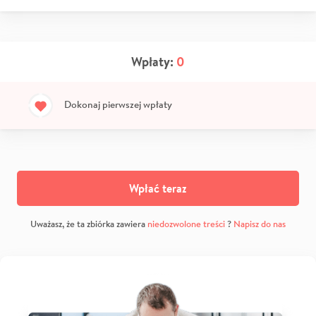
Wpłaty:
0
Dokonaj pierwszej wpłaty
Wpłać teraz
Uważasz, że ta zbiórka zawiera
niedozwolone treści
?
Napisz do nas