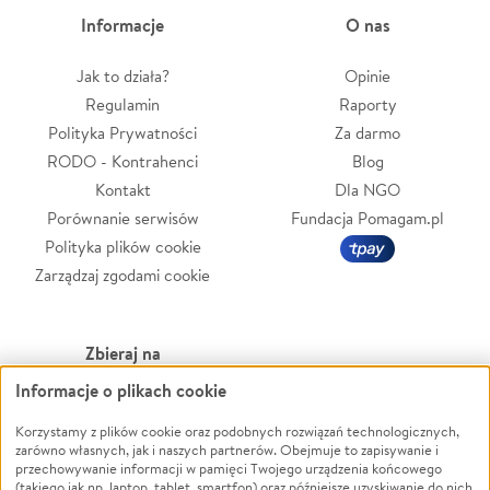
Informacje
O nas
Jak to działa?
Opinie
Regulamin
Raporty
Polityka Prywatności
Za darmo
RODO - Kontrahenci
Blog
Kontakt
Dla NGO
Porównanie serwisów
Fundacja Pomagam.pl
Polityka plików cookie
Zarządzaj zgodami cookie
Zbieraj na
Informacje o plikach cookie
Leczenie
LGBTQ+
Zwierzęta
Powódź
Korzystamy z plików cookie oraz podobnych rozwiązań technologicznych,
zarówno własnych, jak i naszych partnerów. Obejmuje to zapisywanie i
Pożar
Wichura
przechowywanie informacji w pamięci Twojego urządzenia końcowego
(takiego jak np. laptop, tablet, smartfon) oraz późniejsze uzyskiwanie do nich
Ukraina
NGO