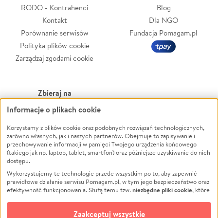
RODO - Kontrahenci
Blog
Kontakt
Dla NGO
Porównanie serwisów
Fundacja Pomagam.pl
Polityka plików cookie
Zarządzaj zgodami cookie
Zbieraj na
Informacje o plikach cookie
Leczenie
LGBTQ+
Zwierzęta
Powódź
Korzystamy z plików cookie oraz podobnych rozwiązań technologicznych,
zarówno własnych, jak i naszych partnerów. Obejmuje to zapisywanie i
Pożar
Wichura
przechowywanie informacji w pamięci Twojego urządzenia końcowego
(takiego jak np. laptop, tablet, smartfon) oraz późniejsze uzyskiwanie do nich
Ukraina
NGO
dostępu.
Sport
Religia
Wykorzystujemy te technologie przede wszystkim po to, aby zapewnić
Pomoc Finansowa
Edukacja
prawidłowe działanie serwisu Pomagam.pl, w tym jego bezpieczeństwo oraz
niezbędne pliki cookie
efektywność funkcjonowania. Służą temu tzw.
, które
Projekty
Podróż
pozostają zawsze aktywne.
Dowiedz się więcej
Pogrzeb
Impreza
opcjonalnych plików cookie
Dodatkowo, używamy
oraz podobnych
Zaakceptuj wszystkie
Społeczność lokalna
Ochrona środowiska