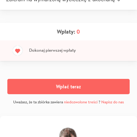
Wpłaty:
0
Dokonaj pierwszej wpłaty
Wpłać teraz
Uważasz, że ta zbiórka zawiera
niedozwolone treści
?
Napisz do nas