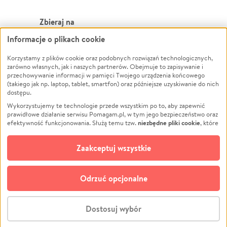
Zbieraj na
Informacje o plikach cookie
Leczenie
LGBTQ+
Zwierzęta
Powódź
Korzystamy z plików cookie oraz podobnych rozwiązań technologicznych,
zarówno własnych, jak i naszych partnerów. Obejmuje to zapisywanie i
Pożar
Wichura
przechowywanie informacji w pamięci Twojego urządzenia końcowego
(takiego jak np. laptop, tablet, smartfon) oraz późniejsze uzyskiwanie do nich
Ukraina
NGO
dostępu.
Sport
Religia
Wykorzystujemy te technologie przede wszystkim po to, aby zapewnić
Pomoc Finansowa
Edukacja
prawidłowe działanie serwisu Pomagam.pl, w tym jego bezpieczeństwo oraz
niezbędne pliki cookie
efektywność funkcjonowania. Służą temu tzw.
, które
Projekty
Podróż
pozostają zawsze aktywne.
Dowiedz się więcej
Pogrzeb
Impreza
opcjonalnych plików cookie
Dodatkowo, używamy
oraz podobnych
Zaakceptuj wszystkie
Społeczność lokalna
Ochrona środowiska
technologii do celów analitycznych i retargetingowych. Możesz wyrazić
zgodę na ich stosowanie lub jej odmówić. W dowolnym momencie masz
Kultura
Biznes
możliwość zmiany swoich preferencji na stronie „Zarządzaj zgodami cookie”,
Odrzuć opcjonalne
Polski
do której link znajdziesz w stopce serwisu Pomagam.pl. Opcjonalne pliki
cookie wykorzystywane są w następujących celach:
© CROWDING SP. Z O.O.
Analityka
– używamy tzw. plików cookie analitycznych, aby usprawniać
Dostosuj wybór
działanie serwisu Pomagam.pl. Dzięki nim możemy zrozumieć, jak
użytkownicy korzystają z naszego serwisu – skąd trafiają do serwisu, jak
Stwórz zbiórkę - za darmo
długo z niego korzystają i jak się po nim poruszają. Pozwala nam to na