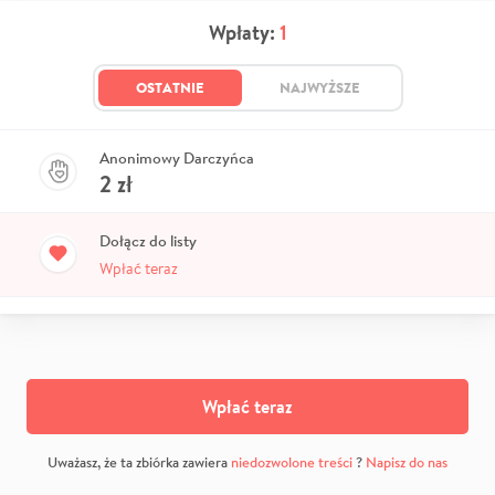
Wpłaty:
1
OSTATNIE
NAJWYŻSZE
Anonimowy Darczyńca
2
zł
Dołącz do listy
Wpłać teraz
Wpłać teraz
Uważasz, że ta zbiórka zawiera
niedozwolone treści
?
Napisz do nas