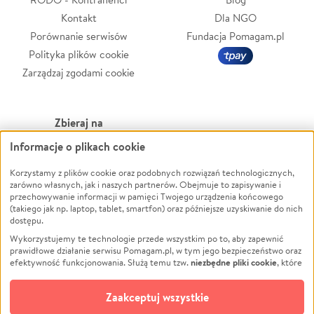
Kontakt
Dla NGO
Porównanie serwisów
Fundacja Pomagam.pl
Polityka plików cookie
Zarządzaj zgodami cookie
Zbieraj na
Informacje o plikach cookie
Leczenie
LGBTQ+
Zwierzęta
Powódź
Korzystamy z plików cookie oraz podobnych rozwiązań technologicznych,
zarówno własnych, jak i naszych partnerów. Obejmuje to zapisywanie i
Pożar
Wichura
przechowywanie informacji w pamięci Twojego urządzenia końcowego
(takiego jak np. laptop, tablet, smartfon) oraz późniejsze uzyskiwanie do nich
Ukraina
NGO
dostępu.
Sport
Religia
Wykorzystujemy te technologie przede wszystkim po to, aby zapewnić
Pomoc Finansowa
Edukacja
prawidłowe działanie serwisu Pomagam.pl, w tym jego bezpieczeństwo oraz
niezbędne pliki cookie
efektywność funkcjonowania. Służą temu tzw.
, które
Projekty
Podróż
pozostają zawsze aktywne.
Dowiedz się więcej
Pogrzeb
Impreza
opcjonalnych plików cookie
Dodatkowo, używamy
oraz podobnych
Zaakceptuj wszystkie
Społeczność lokalna
Ochrona środowiska
technologii do celów analitycznych i retargetingowych. Możesz wyrazić