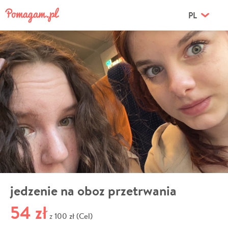
PL
jedzenie na oboz przetrwania
54 zł
100 zł (Cel)
z