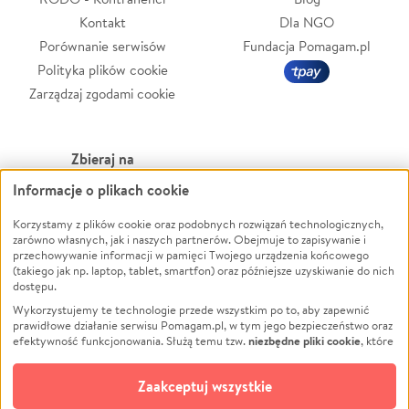
Kontakt
Dla NGO
Porównanie serwisów
Fundacja Pomagam.pl
Polityka plików cookie
Zarządzaj zgodami cookie
Zbieraj na
Informacje o plikach cookie
Leczenie
LGBTQ+
Zwierzęta
Powódź
Korzystamy z plików cookie oraz podobnych rozwiązań technologicznych,
zarówno własnych, jak i naszych partnerów. Obejmuje to zapisywanie i
Pożar
Wichura
przechowywanie informacji w pamięci Twojego urządzenia końcowego
(takiego jak np. laptop, tablet, smartfon) oraz późniejsze uzyskiwanie do nich
Ukraina
NGO
dostępu.
Sport
Religia
Wykorzystujemy te technologie przede wszystkim po to, aby zapewnić
Pomoc Finansowa
Edukacja
prawidłowe działanie serwisu Pomagam.pl, w tym jego bezpieczeństwo oraz
niezbędne pliki cookie
efektywność funkcjonowania. Służą temu tzw.
, które
Projekty
Podróż
pozostają zawsze aktywne.
Dowiedz się więcej
Pogrzeb
Impreza
opcjonalnych plików cookie
Dodatkowo, używamy
oraz podobnych
Zaakceptuj wszystkie
Społeczność lokalna
Ochrona środowiska
technologii do celów analitycznych i retargetingowych. Możesz wyrazić