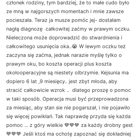
członek rodziny, tym bardziej, że to małe cudo było
ze mną w najgorszych momentach i mnie zawsze
pocieszała. Teraz ja musze pomóc jej- dostałam
nagłą diagnozę całkowitej zaćmy w prawym oczku.
Nieleczona może doprowadzić do stwardnienia i
całkowitego usunięcia oka..😭 W lewym oczku też
zaczyna się zaćma, jednak narazie myślę tylko o
prawym oku, bo koszta operacji plus koszta
okołooperacyjne są niestety olbrzymie. Kejsunia ma
dopiero 6 lat ,9 miesięcy.. jest zbyt młoda, aby
stracić całkowicie wzrok .. dlatego proszę o pomoc
w taki sposób. Operacja musi być przeprowadzona
za miesiąc, aby stan sie nie pogarszał, i nie pojawiło
się więcej powikłań. Tak naprawdę przyda się każda
pomoc ... z góry wielkie 💙💙💙 za każdy drobny gest
💙💙💙 Jeśli ktoś ma ochotę zapoznać się dokładniej