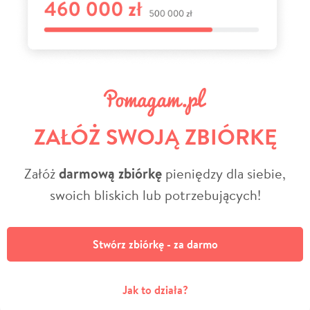
ZAŁÓŻ SWOJĄ ZBIÓRKĘ
Załóż
darmową zbiórkę
pieniędzy dla siebie,
swoich bliskich lub potrzebujących!
Stwórz zbiórkę - za darmo
Jak to działa?