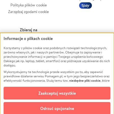
Polityka plików cookie
Zarządzaj zgodami cookie
Zbieraj na
Informacje o plikach cookie
Leczenie
LGBTQ+
Zwierzęta
Powódź
Korzystamy z plików cookie oraz podobnych rozwiązań technologicznych,
zarówno własnych, jak i naszych partnerów. Obejmuje to zapisywanie i
Pożar
Wichura
przechowywanie informacji w pamięci Twojego urządzenia końcowego
(takiego jak np. laptop, tablet, smartfon) oraz późniejsze uzyskiwanie do nich
Ukraina
NGO
dostępu.
Sport
Religia
Wykorzystujemy te technologie przede wszystkim po to, aby zapewnić
Pomoc Finansowa
Edukacja
prawidłowe działanie serwisu Pomagam.pl, w tym jego bezpieczeństwo oraz
niezbędne pliki cookie
efektywność funkcjonowania. Służą temu tzw.
, które
Projekty
Podróż
pozostają zawsze aktywne.
Dowiedz się więcej
Pogrzeb
Impreza
opcjonalnych plików cookie
Dodatkowo, używamy
oraz podobnych
Zaakceptuj wszystkie
Społeczność lokalna
Ochrona środowiska
technologii do celów analitycznych i retargetingowych. Możesz wyrazić
zgodę na ich stosowanie lub jej odmówić. W dowolnym momencie masz
Kultura
Biznes
możliwość zmiany swoich preferencji na stronie „Zarządzaj zgodami cookie”,
Odrzuć opcjonalne
Polski
do której link znajdziesz w stopce serwisu Pomagam.pl. Opcjonalne pliki
cookie wykorzystywane są w następujących celach: