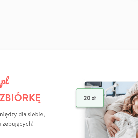
 ZBIÓRKĘ
niędzy dla siebie,
trzebujących!