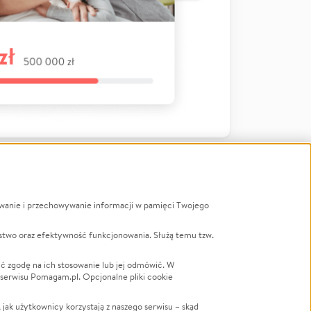
ywanie i przechowywanie informacji w pamięci Twojego
a
stwo oraz efektywność funkcjonowania. Służą temu tzw.
LGBTQ+
Powódź
ć zgodę na ich stosowanie lub jej odmówić. W
 serwisu Pomagam.pl. Opcjonalne pliki cookie
Wichura
NGO
ak użytkownicy korzystają z naszego serwisu – skąd