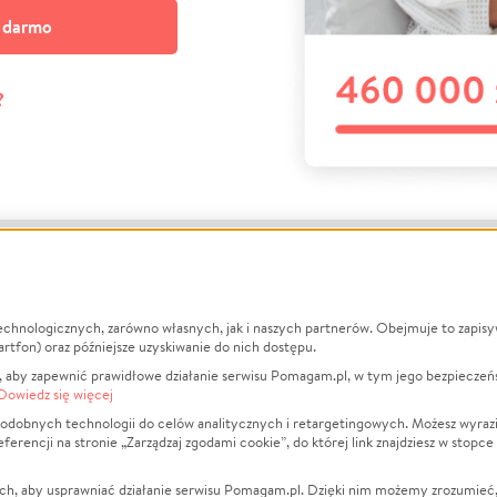
a darmo
?
echnologicznych, zarówno własnych, jak i naszych partnerów. Obejmuje to zapis
macje
O nas
Zbieraj n
artfon) oraz późniejsze uzyskiwanie do nich dostępu.
 aby zapewnić prawidłowe działanie serwisu Pomagam.pl, w tym jego bezpieczeń
działa?
Opinie
Leczenie
Dowiedz się więcej
min
Raporty
Zwierzęta
odobnych technologii do celów analitycznych i retargetingowych. Możesz wyrazi
ncji na stronie „Zarządzaj zgodami cookie”, do której link znajdziesz w stopce
ka Prywatności
Za darmo
Pożar
 Kontrahenci
Blog
Ukraina
ch, aby usprawniać działanie serwisu Pomagam.pl. Dzięki nim możemy zrozumieć, j