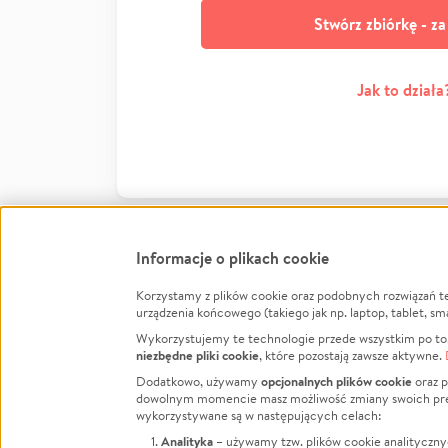
Stwórz zbiórkę - z
Jak to działa
Informacje o plikach cookie
Korzystamy z plików cookie oraz podobnych rozwiązań t
Infor
urządzenia końcowego (takiego jak np. laptop, tablet, sm
Wykorzystujemy te technologie przede wszystkim po to,
Jak to 
niezbędne pliki cookie
, które pozostają zawsze aktywne.
Facebook
Twitter
Instagram
Regula
opcjonalnych plików cookie
Dodatkowo, używamy
oraz p
dowolnym momencie masz możliwość zmiany swoich prefere
Polity
LinkedIn
TikTok
Youtube
wykorzystywane są w następujących celach:
RODO -
Analityka
– używamy tzw. plików cookie analityczny