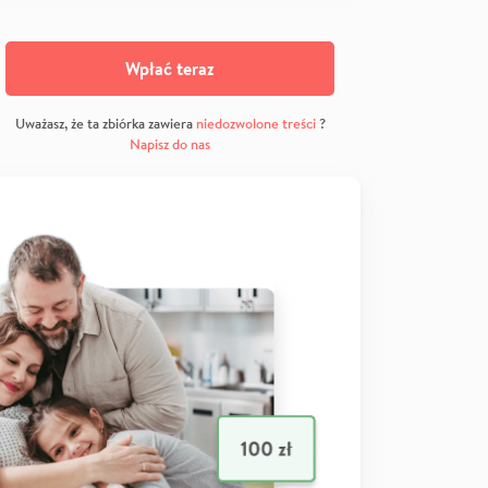
Wpłać teraz
Uważasz, że ta zbiórka zawiera
niedozwolone treści
?
Napisz do nas