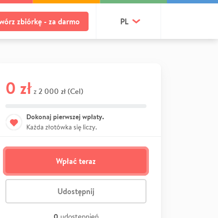
wórz zbiórkę - za darmo
PL
0 zł
2 000 zł (Cel)
z
Dokonaj pierwszej wpłaty.
Każda złotówka się liczy.
Wpłać teraz
Udostępnij
0
udostępnień