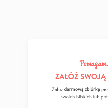
ZAŁÓŻ SWOJĄ
Załóż
darmową zbiórkę
pie
swoich bliskich lub po