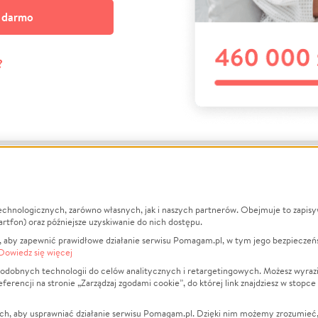
a darmo
?
echnologicznych, zarówno własnych, jak i naszych partnerów. Obejmuje to zapis
macje
O nas
Zbieraj n
artfon) oraz późniejsze uzyskiwanie do nich dostępu.
 aby zapewnić prawidłowe działanie serwisu Pomagam.pl, w tym jego bezpieczeń
działa?
Opinie
Leczenie
Dowiedz się więcej
min
Raporty
Zwierzęta
odobnych technologii do celów analitycznych i retargetingowych. Możesz wyrazi
ncji na stronie „Zarządzaj zgodami cookie”, do której link znajdziesz w stopce
ka Prywatności
Za darmo
Pożar
 Kontrahenci
Blog
Ukraina
ch, aby usprawniać działanie serwisu Pomagam.pl. Dzięki nim możemy zrozumieć, j