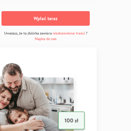
Wpłać teraz
Uważasz, że ta zbiórka zawiera
niedozwolone treści
?
Napisz do nas