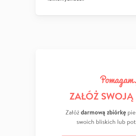
ZAŁÓŻ SWOJĄ
Załóż
darmową zbiórkę
pie
swoich bliskich lub po