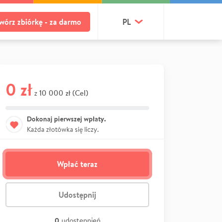
wórz zbiórkę - za darmo
PL
0 zł
10 000 zł (Cel)
z
Dokonaj pierwszej wpłaty.
Każda złotówka się liczy.
Wpłać teraz
Udostępnij
0
udostępnień