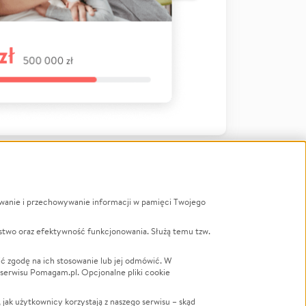
ywanie i przechowywanie informacji w pamięci Twojego
a
stwo oraz efektywność funkcjonowania. Służą temu tzw.
LGBTQ+
Powódź
ć zgodę na ich stosowanie lub jej odmówić. W
 serwisu Pomagam.pl. Opcjonalne pliki cookie
Wichura
NGO
ak użytkownicy korzystają z naszego serwisu – skąd