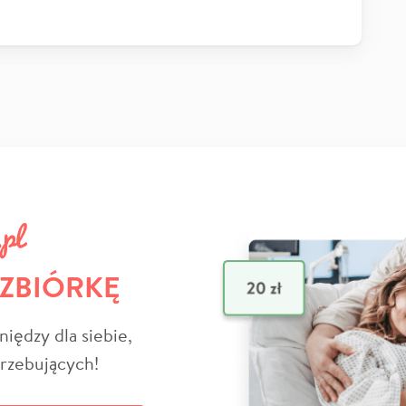
 ZBIÓRKĘ
niędzy dla siebie,
trzebujących!