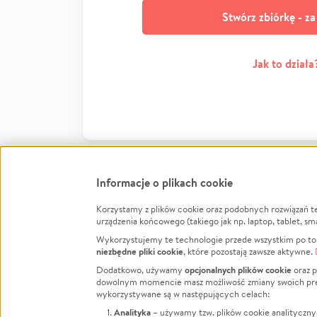
Stwórz zbiórkę - z
Jak to działa
Informacje o plikach cookie
Korzystamy z plików cookie oraz podobnych rozwiązań t
Infor
urządzenia końcowego (takiego jak np. laptop, tablet, sm
Wykorzystujemy te technologie przede wszystkim po to,
Jak to 
niezbędne pliki cookie
, które pozostają zawsze aktywne.
Facebook
Twitter
Instagram
Regula
opcjonalnych plików cookie
Dodatkowo, używamy
oraz p
dowolnym momencie masz możliwość zmiany swoich prefere
Polity
LinkedIn
TikTok
Youtube
wykorzystywane są w następujących celach:
RODO -
Analityka
– używamy tzw. plików cookie analityczny