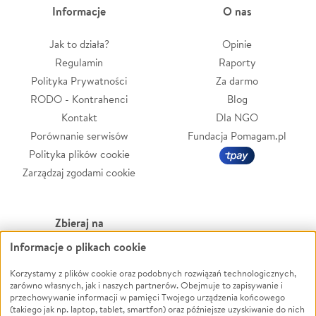
Informacje
O nas
Jak to działa?
Opinie
Regulamin
Raporty
Polityka Prywatności
Za darmo
RODO - Kontrahenci
Blog
Kontakt
Dla NGO
Porównanie serwisów
Fundacja Pomagam.pl
Polityka plików cookie
Zarządzaj zgodami cookie
Zbieraj na
Informacje o plikach cookie
Leczenie
LGBTQ+
Zwierzęta
Powódź
Korzystamy z plików cookie oraz podobnych rozwiązań technologicznych,
zarówno własnych, jak i naszych partnerów. Obejmuje to zapisywanie i
Pożar
Wichura
przechowywanie informacji w pamięci Twojego urządzenia końcowego
(takiego jak np. laptop, tablet, smartfon) oraz późniejsze uzyskiwanie do nich
Ukraina
NGO