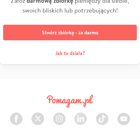
Załóż
darmową zbiórkę
pieniędzy dla siebie,
swoich bliskich lub potrzebujących!
Stwórz zbiórkę - za darmo
Jak to działa?
Facebook
Twitter
Instagram
LinkedIn
TikTok
Youtube