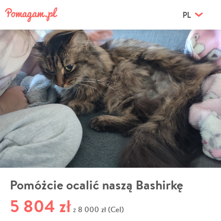
PL
Pomóżcie ocalić naszą Bashirkę
5 804 zł
8 000 zł (Cel)
z