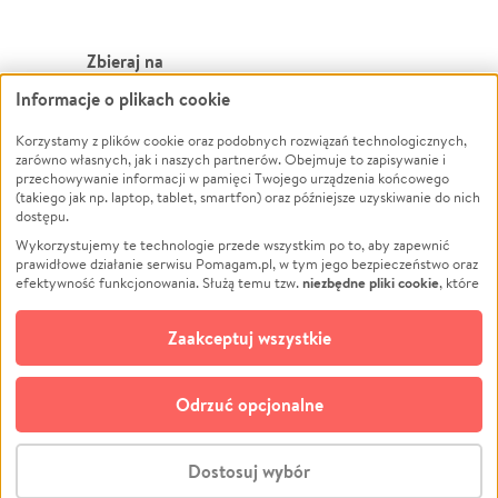
Zbieraj na
Informacje o plikach cookie
Leczenie
LGBTQ+
Zwierzęta
Powódź
Korzystamy z plików cookie oraz podobnych rozwiązań technologicznych,
zarówno własnych, jak i naszych partnerów. Obejmuje to zapisywanie i
Pożar
Wichura
przechowywanie informacji w pamięci Twojego urządzenia końcowego
(takiego jak np. laptop, tablet, smartfon) oraz późniejsze uzyskiwanie do nich
Ukraina
NGO
dostępu.
Sport
Religia
Wykorzystujemy te technologie przede wszystkim po to, aby zapewnić
Pomoc Finansowa
Edukacja
prawidłowe działanie serwisu Pomagam.pl, w tym jego bezpieczeństwo oraz
niezbędne pliki cookie
efektywność funkcjonowania. Służą temu tzw.
, które
Projekty
Podróż
pozostają zawsze aktywne.
Dowiedz się więcej
Pogrzeb
Impreza
opcjonalnych plików cookie
Dodatkowo, używamy
oraz podobnych
Zaakceptuj wszystkie
Społeczność lokalna
Ochrona środowiska
technologii do celów analitycznych i retargetingowych. Możesz wyrazić
zgodę na ich stosowanie lub jej odmówić. W dowolnym momencie masz
Kultura
Biznes
możliwość zmiany swoich preferencji na stronie „Zarządzaj zgodami cookie”,
Odrzuć opcjonalne
Polski
do której link znajdziesz w stopce serwisu Pomagam.pl. Opcjonalne pliki
cookie wykorzystywane są w następujących celach:
© CROWDING SP. Z O.O.
Analityka
– używamy tzw. plików cookie analitycznych, aby usprawniać
Dostosuj wybór
działanie serwisu Pomagam.pl. Dzięki nim możemy zrozumieć, jak
użytkownicy korzystają z naszego serwisu – skąd trafiają do serwisu, jak