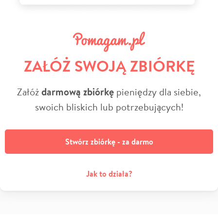
ZAŁÓŻ SWOJĄ ZBIÓRKĘ
Załóż
darmową zbiórkę
pieniędzy dla siebie,
swoich bliskich lub potrzebujących!
Stwórz zbiórkę - za darmo
Jak to działa?