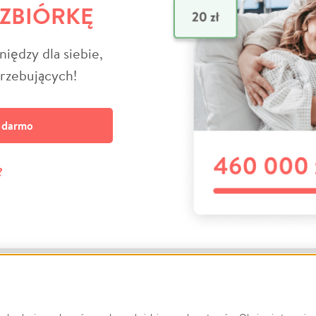
 ZBIÓRKĘ
niędzy dla siebie,
trzebujących!
a darmo
?