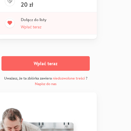
20
zł
Dołącz do listy
Wpłać teraz
Wpłać teraz
Uważasz, że ta zbiórka zawiera
niedozwolone treści
?
Napisz do nas