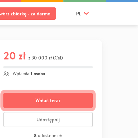
wórz zbiórkę - za darmo
PL
20 zł
30 000 zł (Cel)
z
1 osoba
Wpłaciła
Wpłać teraz
Udostępnij
8
udostępnień