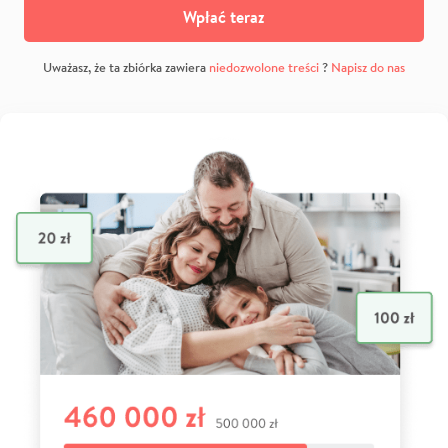
Wpłać teraz
Uważasz, że ta zbiórka zawiera
niedozwolone treści
?
Napisz do nas