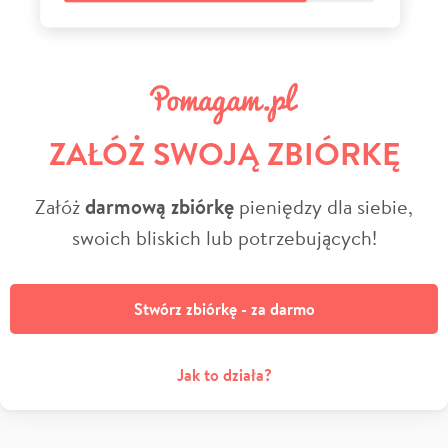
ZAŁÓŻ SWOJĄ ZBIÓRKĘ
Załóż
darmową zbiórkę
pieniędzy dla siebie,
swoich bliskich lub potrzebujących!
Stwórz zbiórkę - za darmo
Jak to działa?