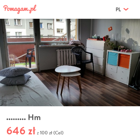
PL
......... Hm
646 zł
100 zł (Cel)
z