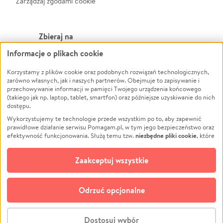
Zarządzaj zgodami cookie
Zbieraj na
Informacje o plikach cookie
Leczenie
LGBTQ+
Zwierzęta
Powódź
Korzystamy z plików cookie oraz podobnych rozwiązań technologicznych,
zarówno własnych, jak i naszych partnerów. Obejmuje to zapisywanie i
Pożar
Wichura
przechowywanie informacji w pamięci Twojego urządzenia końcowego
(takiego jak np. laptop, tablet, smartfon) oraz późniejsze uzyskiwanie do nich
Ukraina
NGO
dostępu.
Sport
Religia
Wykorzystujemy te technologie przede wszystkim po to, aby zapewnić
Pomoc Finansowa
Edukacja
prawidłowe działanie serwisu Pomagam.pl, w tym jego bezpieczeństwo oraz
niezbędne pliki cookie
efektywność funkcjonowania. Służą temu tzw.
, które
Projekty
Podróż
pozostają zawsze aktywne.
Dowiedz się więcej
Pogrzeb
Impreza
opcjonalnych plików cookie
Dodatkowo, używamy
oraz podobnych
Zaakceptuj wszystkie
Społeczność lokalna
Ochrona środowiska
technologii do celów analitycznych i retargetingowych. Możesz wyrazić
zgodę na ich stosowanie lub jej odmówić. W dowolnym momencie masz
Kultura
Biznes
możliwość zmiany swoich preferencji na stronie „Zarządzaj zgodami cookie”,
Odrzuć opcjonalne
Polski
do której link znajdziesz w stopce serwisu Pomagam.pl. Opcjonalne pliki
cookie wykorzystywane są w następujących celach:
© CROWDING SP. Z O.O.
Analityka
– używamy tzw. plików cookie analitycznych, aby usprawniać
Dostosuj wybór
działanie serwisu Pomagam.pl. Dzięki nim możemy zrozumieć, jak