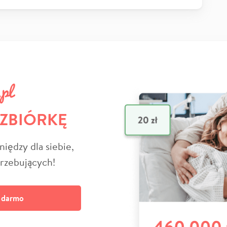
 ZBIÓRKĘ
niędzy dla siebie,
trzebujących!
a darmo