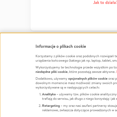
Jak to działa
Informacje o plikach cookie
Korzystamy z plików cookie oraz podobnych rozwiązań t
Infor
urządzenia końcowego (takiego jak np. laptop, tablet, sm
Wykorzystujemy te technologie przede wszystkim po to,
Jak to 
niezbędne pliki cookie
, które pozostają zawsze aktywne.
Facebook
Twitter
Instagram
Regula
opcjonalnych plików cookie
Dodatkowo, używamy
oraz p
dowolnym momencie masz możliwość zmiany swoich prefere
Polity
LinkedIn
TikTok
Youtube
wykorzystywane są w następujących celach:
RODO -
Analityka
– używamy tzw. plików cookie analityczny
Kontak
trafiają do serwisu, jak długo z niego korzystają i j
Porówn
Retargeting
– my oraz nasi zaufani partnerzy stosu
reklamowe, zwłaszcza dotyczące prowadzonych w se
Polityk