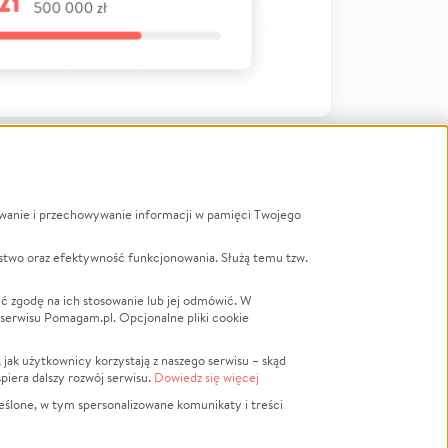
ywanie i przechowywanie informacji w pamięci Twojego
a
stwo oraz efektywność funkcjonowania. Służą temu tzw.
LGBTQ+
Powódź
ć zgodę na ich stosowanie lub jej odmówić. W
 serwisu Pomagam.pl. Opcjonalne pliki cookie
Wichura
NGO
ak użytkownicy korzystają z naszego serwisu – skąd
Religia
spiera dalszy rozwój serwisu.
Dowiedz się więcej
nansowa
Edukacja
eślone, w tym spersonalizowane komunikaty i treści
Podróż