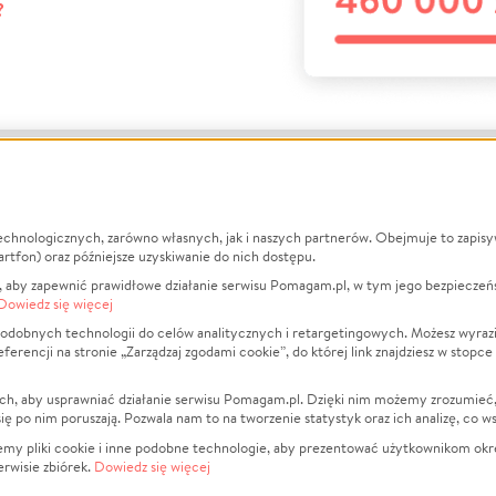
?
echnologicznych, zarówno własnych, jak i naszych partnerów. Obejmuje to zapis
macje
O nas
Zbieraj n
artfon) oraz późniejsze uzyskiwanie do nich dostępu.
 aby zapewnić prawidłowe działanie serwisu Pomagam.pl, w tym jego bezpieczeń
działa?
Opinie
Leczenie
Dowiedz się więcej
min
Raporty
Zwierzęta
odobnych technologii do celów analitycznych i retargetingowych. Możesz wyrazi
ncji na stronie „Zarządzaj zgodami cookie”, do której link znajdziesz w stopce
ka Prywatności
Za darmo
Pożar
 Kontrahenci
Blog
Ukraina
ch, aby usprawniać działanie serwisu Pomagam.pl. Dzięki nim możemy zrozumieć, j
t
Dla NGO
Sport
ak się po nim poruszają. Pozwala nam to na tworzenie statystyk oraz ich analizę, co w
anie serwisów
Fundacja Pomagam.pl
Pomoc Fi
jemy pliki cookie i inne podobne technologie, aby prezentować użytkownikom okr
rwisie zbiórek.
Dowiedz się więcej
a plików cookie
Projekty