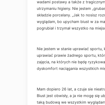
wadami postawy a także z tragicznym
utrzymaniu higieny. Nie jestem „grubas
składzie porcelany. „Jak to nosisz roz
wyglądam, bo upycham biust w za mał
pogrubiał i trzymał wszystko na miejs
Nie jestem w stanie uprawiać sportu,
uprawiać prawie żadnego sportu, któr
zajęcia, na których nie będę ryzykow
dyskomfort naciągania wszystkich mię
Mam dopiero 26 lat, a czuje sie nieatra
Biust jest obwisły, a ja nie mogę się
taką budową we wszystkim wyglądam j