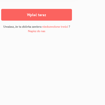
Wpłać teraz
Uważasz, że ta zbiórka zawiera
niedozwolone treści
?
Napisz do nas