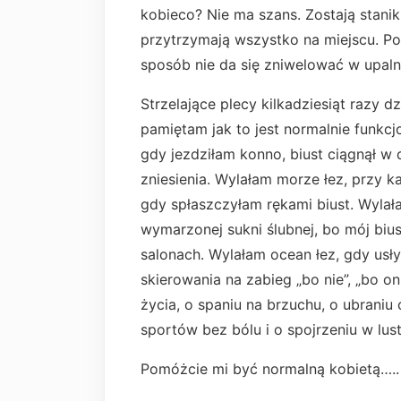
kobieco? Nie ma szans. Zostają stanik
przytrzymają wszystko na miejscu. Po
sposób nie da się zniwelować w upaln
Strzelające plecy kilkadziesiąt razy d
pamiętam jak to jest normalnie funkc
gdy jezdziłam konno, biust ciągnął w 
zniesienia. Wylałam morze łez, przy k
gdy spłaszczyłam rękami biust. Wyla
wymarzonej sukni ślubnej, bo mój biu
salonach. Wylałam ocean łez, gdy usł
skierowania na zabieg „bo nie”, „bo o
życia, o spaniu na brzuchu, o ubraniu
sportów bez bólu i o spojrzeniu w lus
Pomóżcie mi być normalną kobietą…..