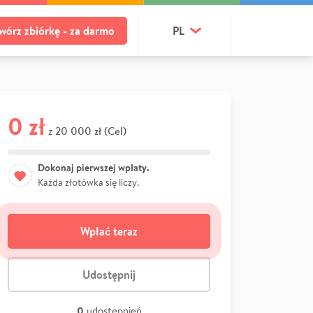
wórz zbiórkę - za darmo
PL
0 zł
20 000 zł (Cel)
z
Dokonaj pierwszej wpłaty.
Każda złotówka się liczy.
Wpłać teraz
Udostępnij
0
udostępnień