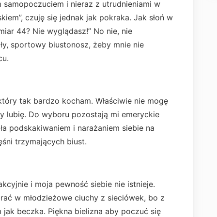
 samopoczuciem i nieraz z utrudnieniami w
kiem”, czuję się jednak jak pokraka. Jak słoń w
miar 44? Nie wyglądasz!” No nie, nie
y, sportowy biustonosz, żeby mnie nie
cu.
 który tak bardzo kocham. Właściwie nie mogę
y lubię. Do wyboru pozostają mi emeryckie
ała podskakiwaniem i narażaniem siebie na
śni trzymających biust.
kcyjnie i moja pewność siebie nie istnieje.
 ubrać w młodzieżowe ciuchy z sieciówek, bo z
ak beczka. Piękna bielizna aby poczuć się