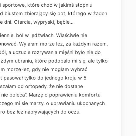
i sportowe, które choć w jakimś stopniu
d biustem zbierający się pot, którego w żaden
e dni. Otarcia, wypryski, bąble…
ziennie, ból w lędźwiach. Właściwie nie
jonować. Wylałam morze łez, za każdym razem,
dół, a uczucie rozrywania mięśni było nie do
ażdym ubraniu, które podobało mi się, ale tylko
łam morze łez, gdy nie mogłam wybrać
st pasował tylko do jednego kroju w 5
yszałam od ortopedy, że nie dostane
n nie poleca”. Marzę o poprawieniu komfortu
 czego mi sie marzy, o uprawianiu ukochanych
tro bez łez napływających do oczu.