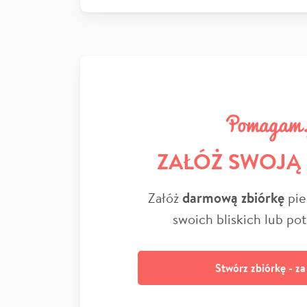
ZAŁÓŻ SWOJĄ
Załóż
darmową zbiórkę
pie
swoich bliskich lub po
Stwórz zbiórkę - z