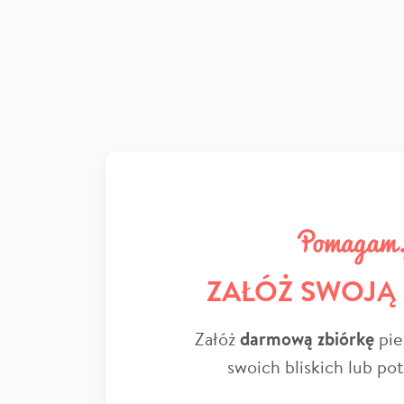
ZAŁÓŻ SWOJĄ
Załóż
darmową zbiórkę
pie
swoich bliskich lub po