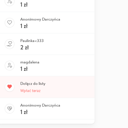
1
zł
Anonimowy Darczyńca
1
zł
Paulinka<333
2
zł
magdalena
1
zł
Dołącz do listy
Wpłać teraz
Anonimowy Darczyńca
1
zł