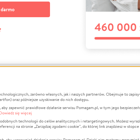
a darmo
?
echnologicznych, zarówno własnych, jak i naszych partnerów. Obejmuje to zapis
macje
O nas
Zbieraj n
artfon) oraz późniejsze uzyskiwanie do nich dostępu.
 aby zapewnić prawidłowe działanie serwisu Pomagam.pl, w tym jego bezpieczeń
działa?
Opinie
Leczenie
Dowiedz się więcej
min
Raporty
Zwierzęta
odobnych technologii do celów analitycznych i retargetingowych. Możesz wyrazi
ncji na stronie „Zarządzaj zgodami cookie”, do której link znajdziesz w stopce
ka Prywatności
Za darmo
Pożar
 Kontrahenci
Blog
Ukraina
ch, aby usprawniać działanie serwisu Pomagam.pl. Dzięki nim możemy zrozumieć, j