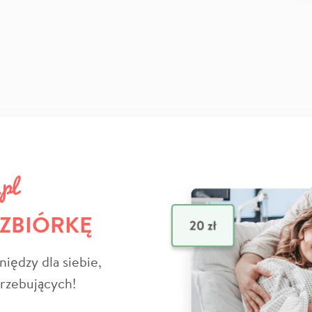
 ZBIÓRKĘ
niędzy dla siebie,
trzebujących!