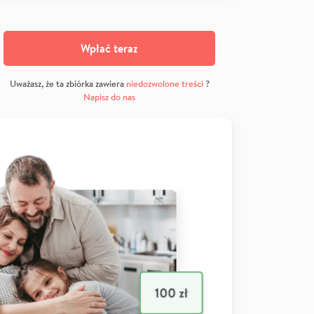
Wpłać teraz
Uważasz, że ta zbiórka zawiera
niedozwolone treści
?
Napisz do nas