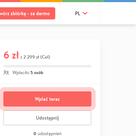
wórz zbiórkę - za darmo
PL
6 zł
2 299 zł (Cel)
z
5 osób
Wpłaciło
Wpłać teraz
Udostępnij
0
udostępnień