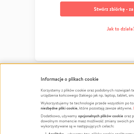
Stwórz zbiórkę - z
Jak to działa
Informacje o plikach cookie
Korzystamy z plików cookie oraz podobnych rozwiązań t
Infor
urządzenia końcowego (takiego jak np. laptop, tablet, sm
Wykorzystujemy te technologie przede wszystkim po to,
Jak to 
niezbędne pliki cookie
, które pozostają zawsze aktywne.
Facebook
Twitter
Instagram
Regula
opcjonalnych plików cookie
Dodatkowo, używamy
oraz p
dowolnym momencie masz możliwość zmiany swoich prefere
Polity
LinkedIn
TikTok
Youtube
wykorzystywane są w następujących celach:
RODO -
Analityka
– używamy tzw. plików cookie analityczny