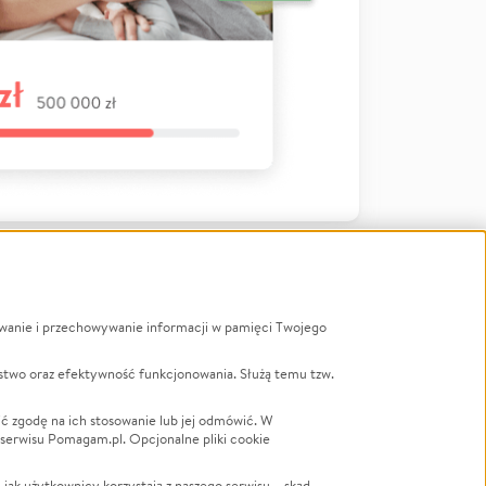
ywanie i przechowywanie informacji w pamięci Twojego
a
stwo oraz efektywność funkcjonowania. Służą temu tzw.
LGBTQ+
Powódź
ć zgodę na ich stosowanie lub jej odmówić. W
 serwisu Pomagam.pl. Opcjonalne pliki cookie
Wichura
NGO
ak użytkownicy korzystają z naszego serwisu – skąd