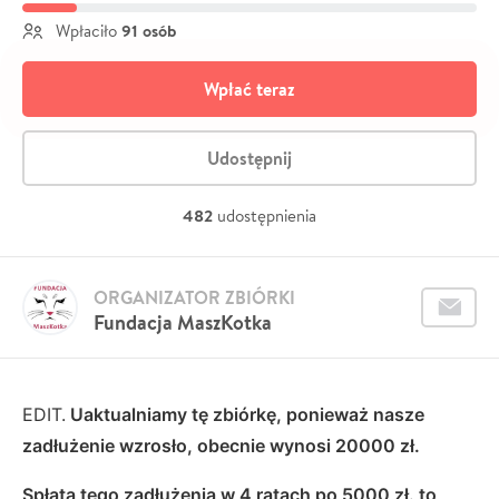
91 osób
Wpłaciło
Wpłać teraz
Udostępnij
482
udostępnienia
ORGANIZATOR ZBIÓRKI
Fundacja MaszKotka
EDIT.
Uaktualniamy tę zbiórkę, ponieważ nasze
zadłużenie wzrosło, obecnie wynosi 20000 zł.
Spłata tego zadłużenia w 4 ratach po 5000 zł. to