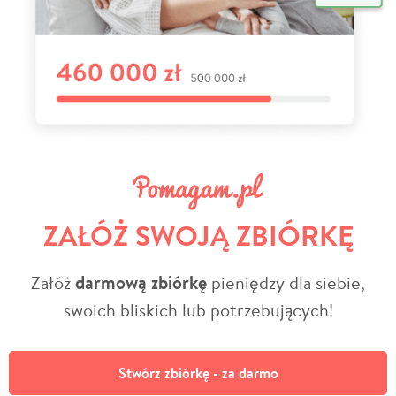
ZAŁÓŻ SWOJĄ ZBIÓRKĘ
Załóż
darmową zbiórkę
pieniędzy dla siebie,
swoich bliskich lub potrzebujących!
Stwórz zbiórkę - za darmo