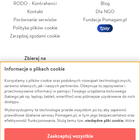
RODO - Kontrahenci
Blog
Kontakt
Dla NGO
Porównanie serwisów
Fundacja Pomagam.pl
Polityka plików cookie
Zarządzaj zgodami cookie
Zbieraj na
Informacje o plikach cookie
Leczenie
LGBTQ+
Zwierzęta
Powódź
Korzystamy z plików cookie oraz podobnych rozwiązań technologicznych,
zarówno własnych, jak i naszych partnerów. Obejmuje to zapisywanie i
Pożar
Wichura
przechowywanie informacji w pamięci Twojego urządzenia końcowego
(takiego jak np. laptop, tablet, smartfon) oraz późniejsze uzyskiwanie do nich
Ukraina
NGO
dostępu.
Sport
Religia
Wykorzystujemy te technologie przede wszystkim po to, aby zapewnić
Pomoc Finansowa
Edukacja
prawidłowe działanie serwisu Pomagam.pl, w tym jego bezpieczeństwo oraz
niezbędne pliki cookie
efektywność funkcjonowania. Służą temu tzw.
, które
Projekty
Podróż
pozostają zawsze aktywne.
Dowiedz się więcej
Pogrzeb
Impreza
opcjonalnych plików cookie
Dodatkowo, używamy
oraz podobnych
Zaakceptuj wszystkie
Społeczność lokalna
Ochrona środowiska
technologii do celów analitycznych i retargetingowych. Możesz wyrazić