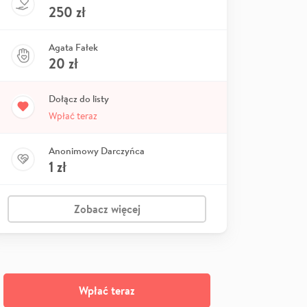
250
zł
Agata Fałek
20
zł
Dołącz do listy
Wpłać teraz
Anonimowy Darczyńca
1
zł
Zobacz więcej
Wpłać teraz