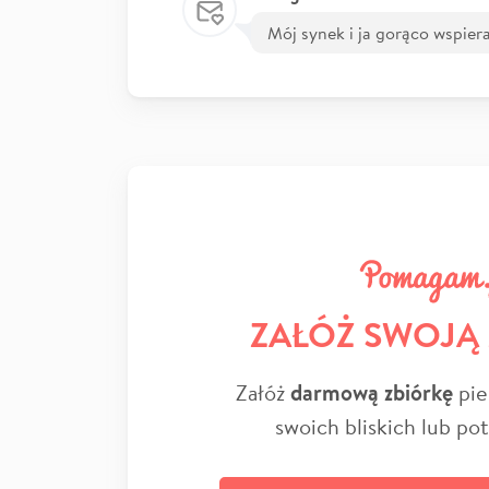
Mój synek i ja gorąco wspier
ZAŁÓŻ SWOJĄ
Załóż
darmową zbiórkę
pie
swoich bliskich lub po