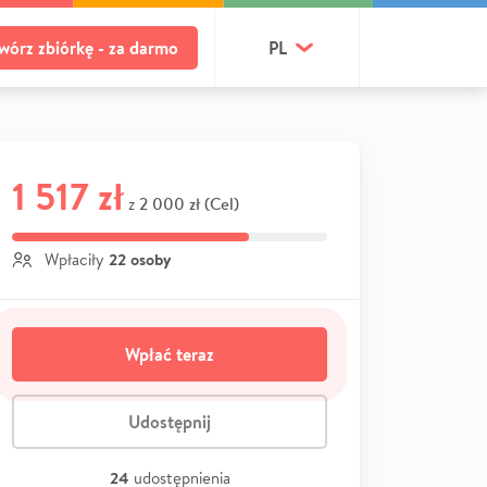
wórz zbiórkę - za darmo
PL
1 517 zł
2 000 zł (Cel)
z
22 osoby
Wpłaciły
Wpłać teraz
Udostępnij
24
udostępnienia