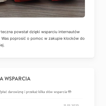
teczna powstał dzięki wsparciu internautów
m Was poprosić o pomoc w zakupie klocków do
ej.
A WSPARCIA
łać darowiznę i przekaż kilka słów wsparcia 🤲
11.01.2025