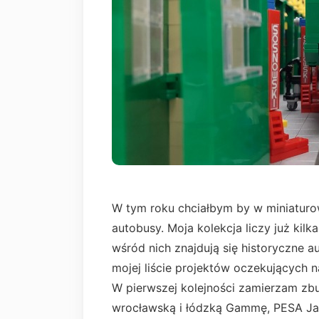
W tym roku chciałbym by w miniaturow
autobusy. Moja kolekcja liczy już kilk
wśród nich znajdują się historyczne a
mojej liście projektów oczekujących n
W pierwszej kolejności zamierzam z
wrocławską i łódzką Gammę, PESA Jaz