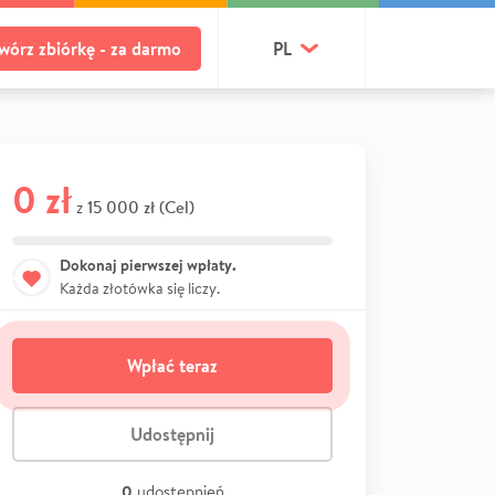
wórz zbiórkę - za darmo
PL
0 zł
15 000 zł (Cel)
z
Dokonaj pierwszej wpłaty.
Każda złotówka się liczy.
Wpłać teraz
Udostępnij
0
udostępnień