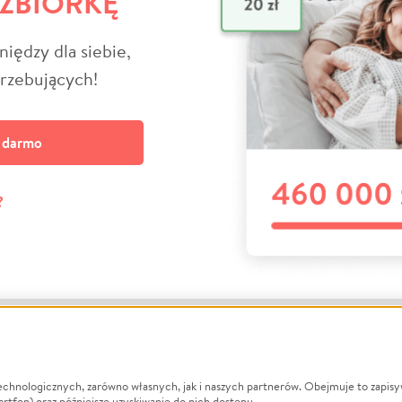
 ZBIÓRKĘ
niędzy dla siebie,
trzebujących!
a darmo
?
echnologicznych, zarówno własnych, jak i naszych partnerów. Obejmuje to zapis
macje
O nas
Zbieraj n
artfon) oraz późniejsze uzyskiwanie do nich dostępu.