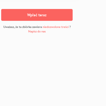
Wpłać teraz
Uważasz, że ta zbiórka zawiera
niedozwolone treści
?
Napisz do nas