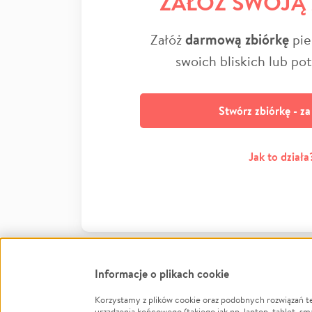
ZAŁÓŻ SWOJĄ
Załóż
darmową zbiórkę
pie
swoich bliskich lub po
Stwórz zbiórkę - z
Jak to działa
Informacje o plikach cookie
Korzystamy z plików cookie oraz podobnych rozwiązań t
Infor
urządzenia końcowego (takiego jak np. laptop, tablet, sm