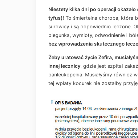
Niestety kilka dni po operacji okazało 
tyfus)!
To śmiertelna choroba, która bł
surowicy i są odpowiednio leczone. O
biegunka, wymioty, odwodnienie i ból
bez wprowadzenia skutecznego leczen
Żeby uratować życie Zefira, musiałyś
innej lecznicy
, gdzie jest szpital zaka
panleukopenia. Musiałyśmy również wp
tej wpłaty kocurek nie zostałby przyję