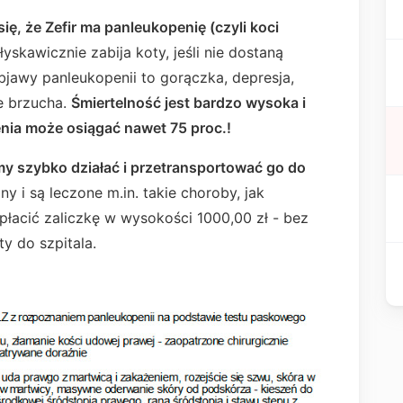
się, że Zefir ma panleukopenię (czyli koci
yskawicznie zabija koty, jeśli nie dostaną
bjawy panleukopenii to gorączka, depresja,
e brzucha.
Śmiertelność jest bardzo wysoka i
ia może osiągać nawet 75 proc.!
my szybko działać i przetransportować go do
źny i są leczone m.in. takie choroby, jak
łacić zaliczkę w wysokości 1000,00 zł - bez
ty do szpitala.