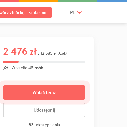
wórz zbiórkę - za darmo
PL
2 476 zł
12 585 zł (Cel)
z
45 osób
Wpłaciło
Wpłać teraz
Udostępnij
83
udostępnienia