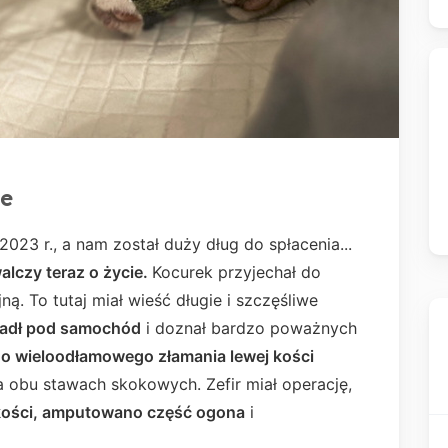
ie
023 r., a nam został duży dług do spłacenia...
alczy teraz o życie.
Kocurek przyjechał do
ną. To tutaj miał wieść długie i szczęśliwe
padł pod samochód
i doznał bardzo poważnych
do wieloodłamowego złamania lewej kości
a obu stawach skokowych. Zefir miał operację,
kości, amputowano część ogona
i