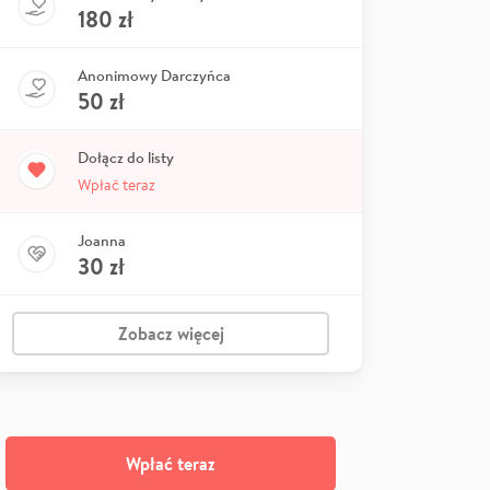
180
zł
Anonimowy Darczyńca
50
zł
Dołącz do listy
Wpłać teraz
Joanna
30
zł
Zobacz więcej
Wpłać teraz