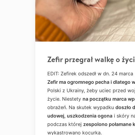
Zefir przegrał walkę o życ
EDIT: Zefirek odszedł w dn. 24 marca 2
Zefir ma ogromnego pecha i dlatego w
Polski z Ukrainy, żeby uciec przed woj
życie. Niestety
na początku marca w
obrażeń. Na skutek wypadku
doszło 
udowej, uszkodzenia ogona
i skóry n
podczas której
zespolono połamane 
wykastrowano kocurka.