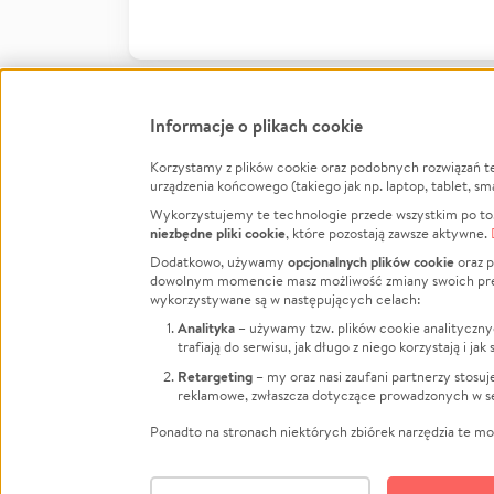
Informacje o plikach cookie
Korzystamy z plików cookie oraz podobnych rozwiązań t
Infor
urządzenia końcowego (takiego jak np. laptop, tablet, sm
Wykorzystujemy te technologie przede wszystkim po to,
Jak to 
niezbędne pliki cookie
, które pozostają zawsze aktywne.
Facebook
Twitter
Instagram
Regula
opcjonalnych plików cookie
Dodatkowo, używamy
oraz p
dowolnym momencie masz możliwość zmiany swoich prefere
Polity
LinkedIn
TikTok
Youtube
wykorzystywane są w następujących celach:
RODO -
Analityka
– używamy tzw. plików cookie analityczny
Kontak
trafiają do serwisu, jak długo z niego korzystają i j
Porówn
Retargeting
– my oraz nasi zaufani partnerzy stosu
reklamowe, zwłaszcza dotyczące prowadzonych w se
Polityk
Zarząd
Ponadto na stronach niektórych zbiórek narzędzia te mog