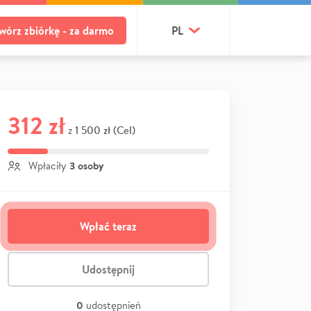
wórz zbiórkę - za darmo
PL
312 zł
1 500 zł (Cel)
z
3 osoby
Wpłaciły
Wpłać teraz
Udostępnij
0
udostępnień