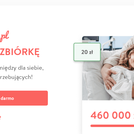
 ZBIÓRKĘ
niędzy dla siebie,
trzebujących!
a darmo
?