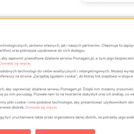
echnologicznych, zarówno własnych, jak i naszych partnerów. Obejmuje to zapis
macje
O nas
Zbieraj n
artfon) oraz późniejsze uzyskiwanie do nich dostępu.
 aby zapewnić prawidłowe działanie serwisu Pomagam.pl, w tym jego bezpieczeń
działa?
Opinie
Leczenie
Dowiedz się więcej
min
Raporty
Zwierzęta
odobnych technologii do celów analitycznych i retargetingowych. Możesz wyrazi
ncji na stronie „Zarządzaj zgodami cookie”, do której link znajdziesz w stopce
ka Prywatności
Za darmo
Pożar
 Kontrahenci
Blog
Ukraina
ch, aby usprawniać działanie serwisu Pomagam.pl. Dzięki nim możemy zrozumieć, j
t
Dla NGO
Sport
ak się po nim poruszają. Pozwala nam to na tworzenie statystyk oraz ich analizę, co w
anie serwisów
Fundacja Pomagam.pl
Pomoc Fi
jemy pliki cookie i inne podobne technologie, aby prezentować użytkownikom okr
rwisie zbiórek.
Dowiedz się więcej
a plików cookie
Projekty
zaj zgodami cookie
Pogrzeb
ą być uruchamiane także przez organizatora danej zbiórki, na potrzeby jego anali
Społeczno
Kultura