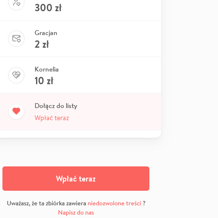
300
zł
Gracjan
2
zł
Kornelia
10
zł
Dołącz do listy
Wpłać teraz
Wpłać teraz
Uważasz, że ta zbiórka zawiera
niedozwolone treści
?
Napisz do nas