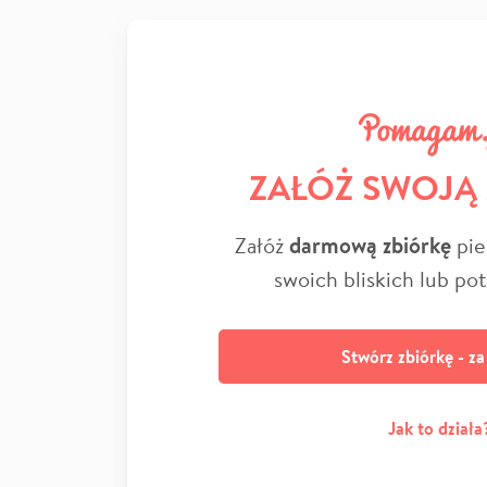
ZAŁÓŻ SWOJĄ
Załóż
darmową zbiórkę
pie
swoich bliskich lub po
Stwórz zbiórkę - z
Jak to działa