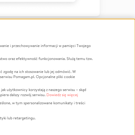
ywanie i przechowywanie informacji w pamięci Twojego
a
stwo oraz efektywność funkcjonowania. Służą temu tzw.
LGBTQ+
Powódź
ć zgodę na ich stosowanie lub jej odmówić. W
 serwisu Pomagam.pl. Opcjonalne pliki cookie
Wichura
NGO
ak użytkownicy korzystają z naszego serwisu – skąd
Religia
spiera dalszy rozwój serwisu.
Dowiedz się więcej
nansowa
Edukacja
eślone, w tym spersonalizowane komunikaty i treści
Podróż
Impreza
tyki lub retargetingu.
ść lokalna
Ochrona środowiska
Biznes