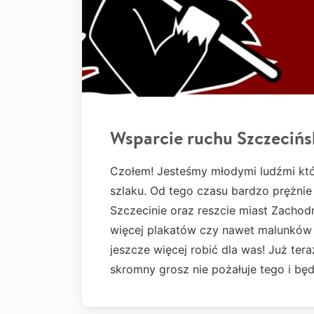
Wsparcie ruchu Szczecińs
Czołem! Jesteśmy młodymi ludźmi któ
szlaku. Od tego czasu bardzo prężnie 
Szczecinie oraz reszcie miast Zacho
więcej plakatów czy nawet malunków p
jeszcze więcej robić dla was! Już ter
skromny grosz nie pożałuje tego i bę