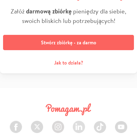
Załóż
darmową zbiórkę
pieniędzy dla siebie,
swoich bliskich lub potrzebujących!
Stwórz zbiórkę - za darmo
Jak to działa?
Facebook
Twitter
Instagram
LinkedIn
TikTok
Youtube