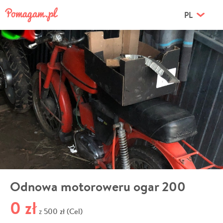
PL
Odnowa motoroweru ogar 200
0 zł
500 zł (Cel)
z