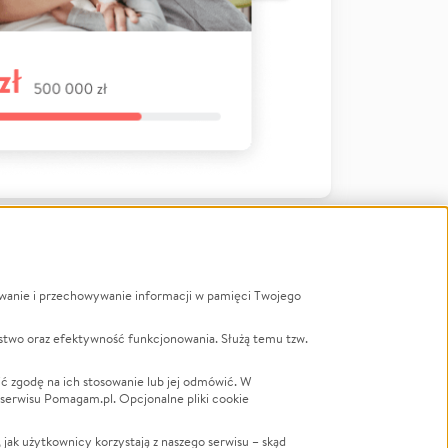
ywanie i przechowywanie informacji w pamięci Twojego
a
stwo oraz efektywność funkcjonowania. Służą temu tzw.
LGBTQ+
Powódź
ć zgodę na ich stosowanie lub jej odmówić. W
 serwisu Pomagam.pl. Opcjonalne pliki cookie
Wichura
NGO
ak użytkownicy korzystają z naszego serwisu – skąd