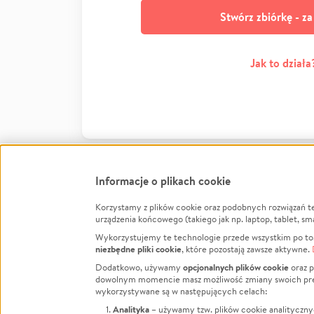
Stwórz zbiórkę - z
Jak to działa
Informacje o plikach cookie
Korzystamy z plików cookie oraz podobnych rozwiązań t
Infor
urządzenia końcowego (takiego jak np. laptop, tablet, sm
Wykorzystujemy te technologie przede wszystkim po to,
Jak to 
niezbędne pliki cookie
, które pozostają zawsze aktywne.
Facebook
Twitter
Instagram
Regula
opcjonalnych plików cookie
Dodatkowo, używamy
oraz p
dowolnym momencie masz możliwość zmiany swoich prefere
Polity
LinkedIn
TikTok
Youtube
wykorzystywane są w następujących celach:
RODO -
Analityka
– używamy tzw. plików cookie analityczny