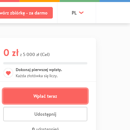
wórz zbiórkę - za darmo
PL
0 zł
5 000 zł (Cel)
z
Dokonaj pierwszej wpłaty.
Każda złotówka się liczy.
Wpłać teraz
Udostępnij
0
udostępnień