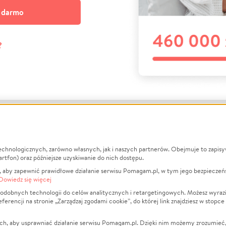
a darmo
?
echnologicznych, zarówno własnych, jak i naszych partnerów. Obejmuje to zapis
macje
O nas
Zbieraj n
artfon) oraz późniejsze uzyskiwanie do nich dostępu.
 aby zapewnić prawidłowe działanie serwisu Pomagam.pl, w tym jego bezpieczeń
działa?
Opinie
Leczenie
Dowiedz się więcej
min
Raporty
Zwierzęta
odobnych technologii do celów analitycznych i retargetingowych. Możesz wyrazi
ncji na stronie „Zarządzaj zgodami cookie”, do której link znajdziesz w stopce
ka Prywatności
Za darmo
Pożar
 Kontrahenci
Blog
Ukraina
ch, aby usprawniać działanie serwisu Pomagam.pl. Dzięki nim możemy zrozumieć, j