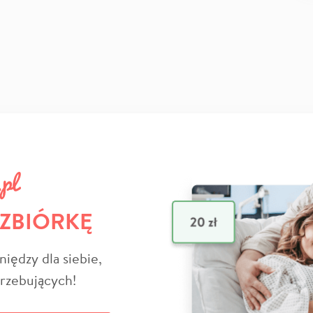
 ZBIÓRKĘ
niędzy dla siebie,
trzebujących!