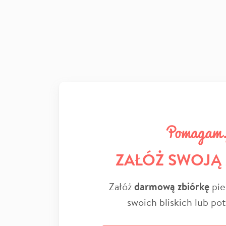
ZAŁÓŻ SWOJĄ
Załóż
darmową zbiórkę
pie
swoich bliskich lub po