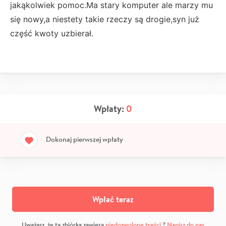
jakąkolwiek pomoc.Ma stary komputer ale marzy mu
się nowy,a niestety takie rzeczy są drogie,syn już
część kwoty uzbierał.
Wpłaty:
0
Dokonaj pierwszej wpłaty
Wpłać teraz
Uważasz, że ta zbiórka zawiera
niedozwolone treści
?
Napisz do nas