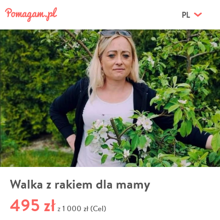
PL
Walka z rakiem dla mamy
495 zł
1 000 zł (Cel)
z