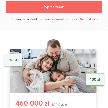
Wpłać teraz
Uważasz, że ta zbiórka zawiera
niedozwolone treści
?
Napisz do nas