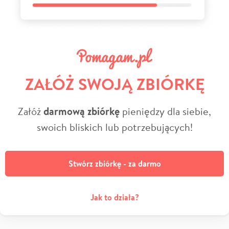
ZAŁÓŻ SWOJĄ ZBIÓRKĘ
Załóż
darmową zbiórkę
pieniędzy dla siebie,
swoich bliskich lub potrzebujących!
Stwórz zbiórkę - za darmo
Jak to działa?