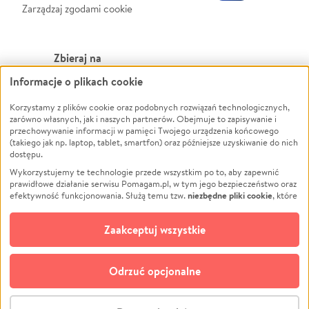
Zarządzaj zgodami cookie
Zbieraj na
Informacje o plikach cookie
Leczenie
LGBTQ+
Zwierzęta
Powódź
Korzystamy z plików cookie oraz podobnych rozwiązań technologicznych,
zarówno własnych, jak i naszych partnerów. Obejmuje to zapisywanie i
Pożar
Wichura
przechowywanie informacji w pamięci Twojego urządzenia końcowego
(takiego jak np. laptop, tablet, smartfon) oraz późniejsze uzyskiwanie do nich
Ukraina
NGO
dostępu.
Sport
Religia
Wykorzystujemy te technologie przede wszystkim po to, aby zapewnić
Pomoc Finansowa
Edukacja
prawidłowe działanie serwisu Pomagam.pl, w tym jego bezpieczeństwo oraz
niezbędne pliki cookie
efektywność funkcjonowania. Służą temu tzw.
, które
Projekty
Podróż
pozostają zawsze aktywne.
Dowiedz się więcej
Pogrzeb
Impreza
opcjonalnych plików cookie
Dodatkowo, używamy
oraz podobnych
Zaakceptuj wszystkie
Społeczność lokalna
Ochrona środowiska
technologii do celów analitycznych i retargetingowych. Możesz wyrazić
zgodę na ich stosowanie lub jej odmówić. W dowolnym momencie masz
Kultura
Biznes
możliwość zmiany swoich preferencji na stronie „Zarządzaj zgodami cookie”,
Odrzuć opcjonalne
Polski
do której link znajdziesz w stopce serwisu Pomagam.pl. Opcjonalne pliki
cookie wykorzystywane są w następujących celach:
© CROWDING SP. Z O.O.
Analityka
– używamy tzw. plików cookie analitycznych, aby usprawniać