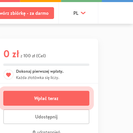
wórz zbiórkę - za darmo
PL
0 zł
100 zł (Cel)
z
Dokonaj pierwszej wpłaty.
Każda złotówka się liczy.
Wpłać teraz
Udostępnij
0
udostępnień