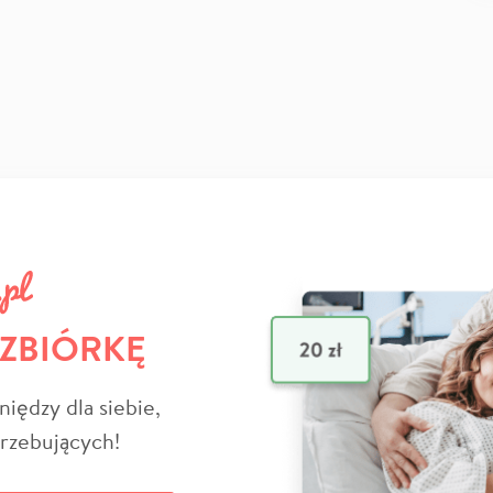
 ZBIÓRKĘ
niędzy dla siebie,
trzebujących!