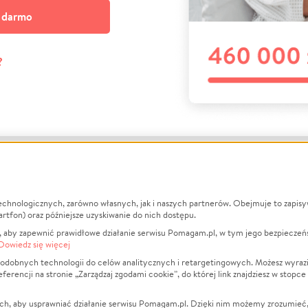
a darmo
?
echnologicznych, zarówno własnych, jak i naszych partnerów. Obejmuje to zapis
macje
O nas
Zbieraj n
artfon) oraz późniejsze uzyskiwanie do nich dostępu.
 aby zapewnić prawidłowe działanie serwisu Pomagam.pl, w tym jego bezpieczeń
działa?
Opinie
Leczenie
Dowiedz się więcej
min
Raporty
Zwierzęta
odobnych technologii do celów analitycznych i retargetingowych. Możesz wyrazi
ncji na stronie „Zarządzaj zgodami cookie”, do której link znajdziesz w stopce
ka Prywatności
Za darmo
Pożar
 Kontrahenci
Blog
Ukraina
ch, aby usprawniać działanie serwisu Pomagam.pl. Dzięki nim możemy zrozumieć, j