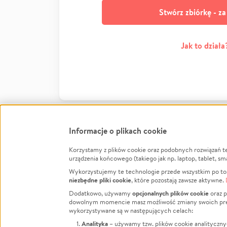
Stwórz zbiórkę - z
Jak to działa
Informacje o plikach cookie
Korzystamy z plików cookie oraz podobnych rozwiązań t
Infor
urządzenia końcowego (takiego jak np. laptop, tablet, sm
Wykorzystujemy te technologie przede wszystkim po to,
Jak to 
niezbędne pliki cookie
, które pozostają zawsze aktywne.
Facebook
Twitter
Instagram
Regula
opcjonalnych plików cookie
Dodatkowo, używamy
oraz p
dowolnym momencie masz możliwość zmiany swoich prefere
Polity
LinkedIn
TikTok
Youtube
wykorzystywane są w następujących celach:
RODO -
Analityka
– używamy tzw. plików cookie analityczny