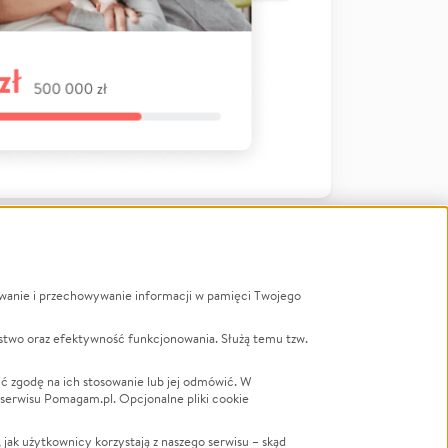
ywanie i przechowywanie informacji w pamięci Twojego
a
stwo oraz efektywność funkcjonowania. Służą temu tzw.
LGBTQ+
Powódź
ć zgodę na ich stosowanie lub jej odmówić. W
 serwisu Pomagam.pl. Opcjonalne pliki cookie
Wichura
NGO
ak użytkownicy korzystają z naszego serwisu – skąd