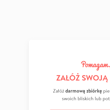
ZAŁÓŻ SWOJĄ
Załóż
darmową zbiórkę
pie
swoich bliskich lub po