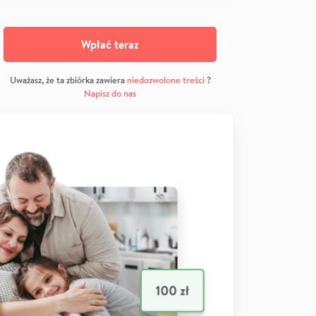
Wpłać teraz
Uważasz, że ta zbiórka zawiera
niedozwolone treści
?
Napisz do nas