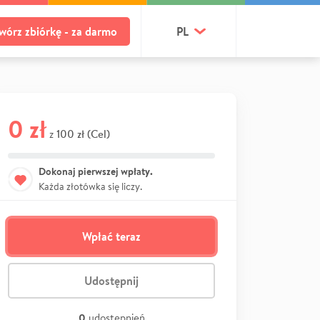
wórz zbiórkę - za darmo
PL
0 zł
100 zł (Cel)
z
Dokonaj pierwszej wpłaty.
Każda złotówka się liczy.
Wpłać teraz
Udostępnij
0
udostępnień