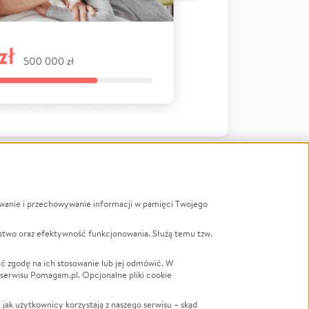
ywanie i przechowywanie informacji w pamięci Twojego
a
stwo oraz efektywność funkcjonowania. Służą temu tzw.
LGBTQ+
Powódź
ć zgodę na ich stosowanie lub jej odmówić. W
 serwisu Pomagam.pl. Opcjonalne pliki cookie
Wichura
NGO
ak użytkownicy korzystają z naszego serwisu – skąd