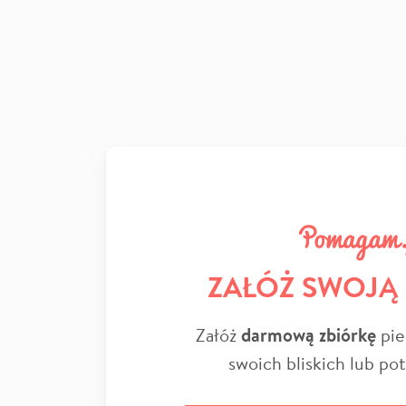
ZAŁÓŻ SWOJĄ
Załóż
darmową zbiórkę
pie
swoich bliskich lub po