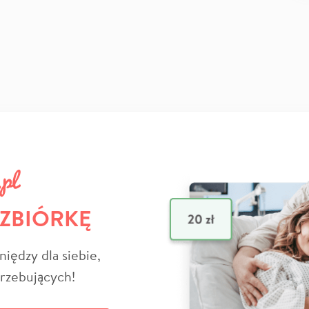
 ZBIÓRKĘ
niędzy dla siebie,
trzebujących!