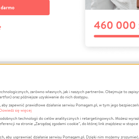
a darmo
?
echnologicznych, zarówno własnych, jak i naszych partnerów. Obejmuje to zapis
macje
O nas
Zbieraj n
artfon) oraz późniejsze uzyskiwanie do nich dostępu.
 aby zapewnić prawidłowe działanie serwisu Pomagam.pl, w tym jego bezpieczeń
działa?
Opinie
Leczenie
Dowiedz się więcej
min
Raporty
Zwierzęta
odobnych technologii do celów analitycznych i retargetingowych. Możesz wyrazi
ncji na stronie „Zarządzaj zgodami cookie”, do której link znajdziesz w stopce
ka Prywatności
Za darmo
Pożar
 Kontrahenci
Blog
Ukraina
ch, aby usprawniać działanie serwisu Pomagam.pl. Dzięki nim możemy zrozumieć, j