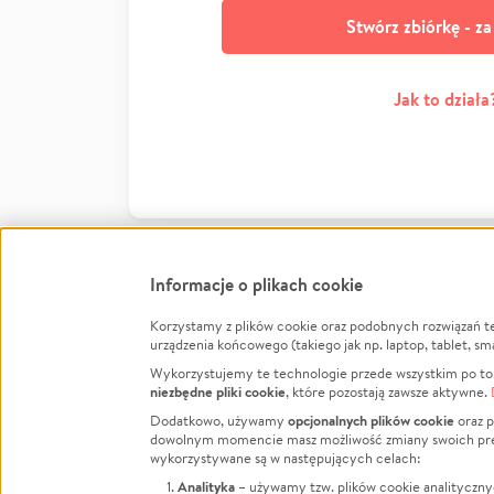
Stwórz zbiórkę - z
Jak to działa
Informacje o plikach cookie
Korzystamy z plików cookie oraz podobnych rozwiązań t
Infor
urządzenia końcowego (takiego jak np. laptop, tablet, sm
Wykorzystujemy te technologie przede wszystkim po to,
Jak to 
niezbędne pliki cookie
, które pozostają zawsze aktywne.
Facebook
Twitter
Instagram
Regula
opcjonalnych plików cookie
Dodatkowo, używamy
oraz p
dowolnym momencie masz możliwość zmiany swoich prefere
Polity
LinkedIn
TikTok
Youtube
wykorzystywane są w następujących celach:
RODO -
Analityka
– używamy tzw. plików cookie analityczny