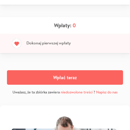
Wpłaty:
0
Dokonaj pierwszej wpłaty
Wpłać teraz
Uważasz, że ta zbiórka zawiera
niedozwolone treści
?
Napisz do nas