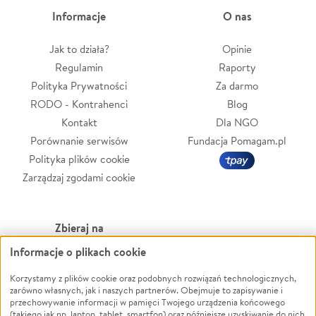
Informacje
O nas
Jak to działa?
Opinie
Regulamin
Raporty
Polityka Prywatności
Za darmo
RODO - Kontrahenci
Blog
Kontakt
Dla NGO
Porównanie serwisów
Fundacja Pomagam.pl
Polityka plików cookie
Zarządzaj zgodami cookie
Zbieraj na
Informacje o plikach cookie
Leczenie
LGBTQ+
Zwierzęta
Powódź
Korzystamy z plików cookie oraz podobnych rozwiązań technologicznych,
zarówno własnych, jak i naszych partnerów. Obejmuje to zapisywanie i
Pożar
Wichura
przechowywanie informacji w pamięci Twojego urządzenia końcowego
(takiego jak np. laptop, tablet, smartfon) oraz późniejsze uzyskiwanie do nich
Ukraina
NGO