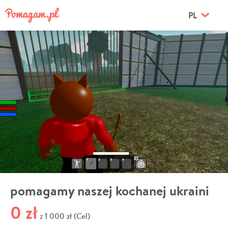
PL
pomagamy naszej kochanej ukraini
0 zł
1 000 zł (Cel)
z