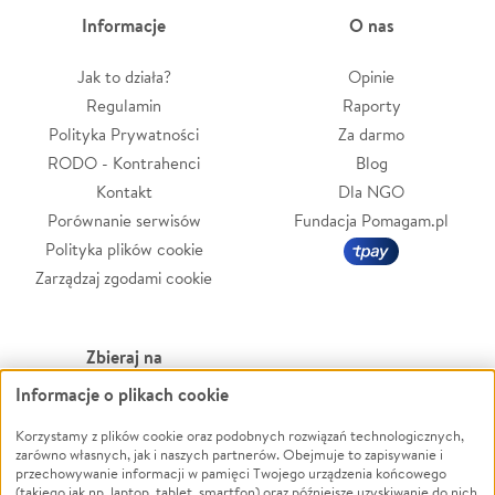
Informacje
O nas
Jak to działa?
Opinie
Regulamin
Raporty
Polityka Prywatności
Za darmo
RODO - Kontrahenci
Blog
Kontakt
Dla NGO
Porównanie serwisów
Fundacja Pomagam.pl
Polityka plików cookie
Zarządzaj zgodami cookie
Zbieraj na
Informacje o plikach cookie
Leczenie
LGBTQ+
Zwierzęta
Powódź
Korzystamy z plików cookie oraz podobnych rozwiązań technologicznych,
zarówno własnych, jak i naszych partnerów. Obejmuje to zapisywanie i
Pożar
Wichura
przechowywanie informacji w pamięci Twojego urządzenia końcowego
(takiego jak np. laptop, tablet, smartfon) oraz późniejsze uzyskiwanie do nich
Ukraina
NGO