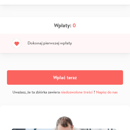
Wpłaty:
0
Dokonaj pierwszej wpłaty
Wpłać teraz
Uważasz, że ta zbiórka zawiera
niedozwolone treści
?
Napisz do nas