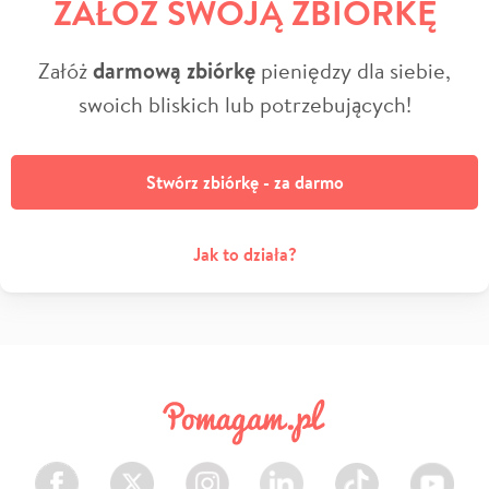
ZAŁÓŻ SWOJĄ ZBIÓRKĘ
Załóż
darmową zbiórkę
pieniędzy dla siebie,
swoich bliskich lub potrzebujących!
Stwórz zbiórkę - za darmo
Jak to działa?
Facebook
Twitter
Instagram
LinkedIn
TikTok
Youtube