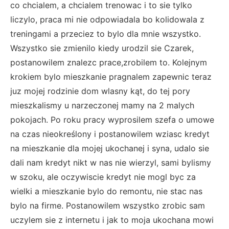
co chcialem, a chcialem trenowac i to sie tylko
liczylo, praca mi nie odpowiadala bo kolidowala z
treningami a przeciez to bylo dla mnie wszystko.
Wszystko sie zmienilo kiedy urodzil sie Czarek,
postanowilem znalezc prace,zrobilem to. Kolejnym
krokiem bylo mieszkanie pragnalem zapewnic teraz
juz mojej rodzinie dom wlasny kąt, do tej pory
mieszkalismy u narzeczonej mamy na 2 malych
pokojach. Po roku pracy wyprosilem szefa o umowe
na czas nieokreślony i postanowilem wziasc kredyt
na mieszkanie dla mojej ukochanej i syna, udalo sie
dali nam kredyt nikt w nas nie wierzyl, sami bylismy
w szoku, ale oczywiscie kredyt nie mogl byc za
wielki a mieszkanie bylo do remontu, nie stac nas
bylo na firme. Postanowilem wszystko zrobic sam
uczylem sie z internetu i jak to moja ukochana mowi