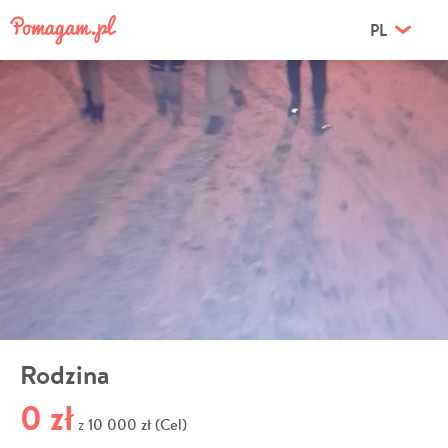
PL
Rodzina
0 zł
10 000 zł (Cel)
z