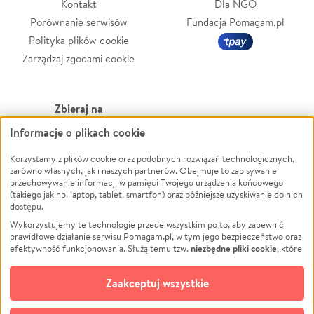
Kontakt
Dla NGO
Porównanie serwisów
Fundacja Pomagam.pl
Polityka plików cookie
Zarządzaj zgodami cookie
Zbieraj na
Informacje o plikach cookie
Leczenie
LGBTQ+
Zwierzęta
Powódź
Korzystamy z plików cookie oraz podobnych rozwiązań technologicznych,
zarówno własnych, jak i naszych partnerów. Obejmuje to zapisywanie i
Pożar
Wichura
przechowywanie informacji w pamięci Twojego urządzenia końcowego
(takiego jak np. laptop, tablet, smartfon) oraz późniejsze uzyskiwanie do nich
Ukraina
NGO
dostępu.
Sport
Religia
Wykorzystujemy te technologie przede wszystkim po to, aby zapewnić
Pomoc Finansowa
Edukacja
prawidłowe działanie serwisu Pomagam.pl, w tym jego bezpieczeństwo oraz
niezbędne pliki cookie
efektywność funkcjonowania. Służą temu tzw.
, które
Projekty
Podróż
pozostają zawsze aktywne.
Dowiedz się więcej
Pogrzeb
Impreza
opcjonalnych plików cookie
Dodatkowo, używamy
oraz podobnych
Zaakceptuj wszystkie
Społeczność lokalna
Ochrona środowiska
technologii do celów analitycznych i retargetingowych. Możesz wyrazić
zgodę na ich stosowanie lub jej odmówić. W dowolnym momencie masz
Kultura
Biznes