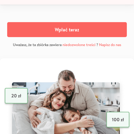
Wpłać teraz
Uważasz, że ta zbiórka zawiera
niedozwolone treści
?
Napisz do nas