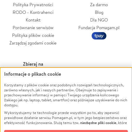
Polityka Prywatności
Za darmo
RODO - Kontrahenci
Blog
Kontakt
Dla NGO
Porównanie serwisów
Fundacja Pomagam.pl
Polityka plików cookie
Zarządzaj zgodami cookie
Zbieraj na
Informacje o plikach cookie
Leczenie
LGBTQ+
Korzystamy z plików cookie oraz podobnych rozwiązań technologicznych,
Zwierzęta
Powódź
zarówno własnych, jak i naszych partnerów. Obejmuje to zapisywanie i
Pożar
Wichura
przechowywanie informacji w pamięci Twojego urządzenia końcowego
(takiego jak np. laptop, tablet, smartfon) oraz późniejsze uzyskiwanie do nich
Ukraina
NGO
dostępu.
Sport
Religia
Wykorzystujemy te technologie przede wszystkim po to, aby zapewnić
Pomoc Finansowa
Edukacja
prawidłowe działanie serwisu Pomagam.pl, w tym jego bezpieczeństwo oraz
niezbędne pliki cookie
efektywność funkcjonowania. Służą temu tzw.
, które
Projekty
Podróż
pozostają zawsze aktywne.
Dowiedz się więcej
Pogrzeb
Impreza