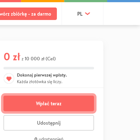
wórz zbiórkę - za darmo
PL
0 zł
10 000 zł (Cel)
z
Dokonaj pierwszej wpłaty.
Każda złotówka się liczy.
Wpłać teraz
Udostępnij
0
udostępnień