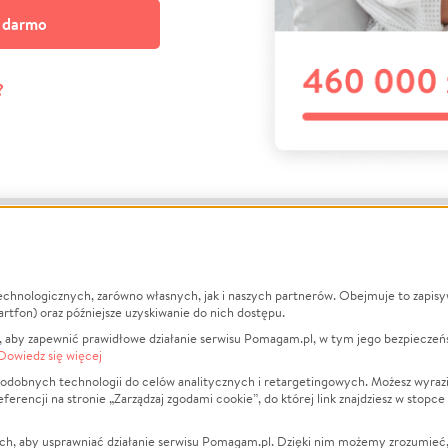
a darmo
?
echnologicznych, zarówno własnych, jak i naszych partnerów. Obejmuje to zapis
macje
O nas
Zbieraj n
artfon) oraz późniejsze uzyskiwanie do nich dostępu.
 aby zapewnić prawidłowe działanie serwisu Pomagam.pl, w tym jego bezpieczeń
działa?
Opinie
Leczenie
Dowiedz się więcej
min
Raporty
Zwierzęta
odobnych technologii do celów analitycznych i retargetingowych. Możesz wyrazi
ncji na stronie „Zarządzaj zgodami cookie”, do której link znajdziesz w stopce
ka Prywatności
Za darmo
Pożar
 Kontrahenci
Blog
Ukraina
ch, aby usprawniać działanie serwisu Pomagam.pl. Dzięki nim możemy zrozumieć, j