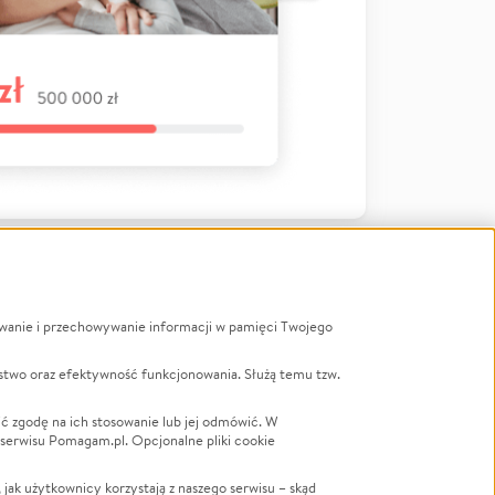
ywanie i przechowywanie informacji w pamięci Twojego
a
stwo oraz efektywność funkcjonowania. Służą temu tzw.
LGBTQ+
Powódź
ć zgodę na ich stosowanie lub jej odmówić. W
 serwisu Pomagam.pl. Opcjonalne pliki cookie
Wichura
NGO
ak użytkownicy korzystają z naszego serwisu – skąd