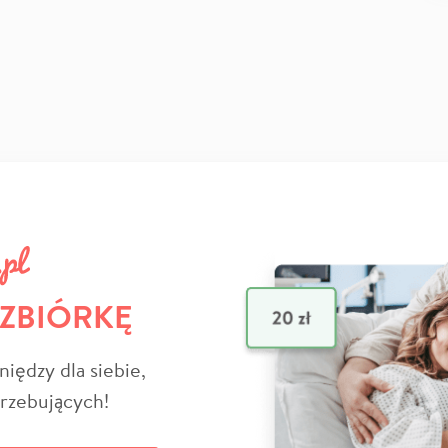
 ZBIÓRKĘ
niędzy dla siebie,
trzebujących!