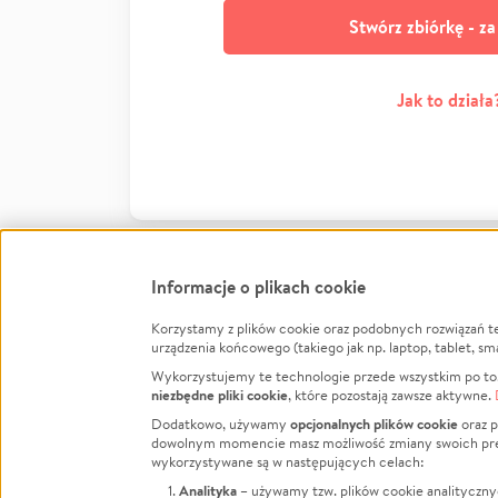
Stwórz zbiórkę - z
Jak to działa
Informacje o plikach cookie
Korzystamy z plików cookie oraz podobnych rozwiązań t
Infor
urządzenia końcowego (takiego jak np. laptop, tablet, sm
Wykorzystujemy te technologie przede wszystkim po to,
Jak to 
niezbędne pliki cookie
, które pozostają zawsze aktywne.
Facebook
Twitter
Instagram
Regula
opcjonalnych plików cookie
Dodatkowo, używamy
oraz p
dowolnym momencie masz możliwość zmiany swoich prefere
Polity
LinkedIn
TikTok
Youtube
wykorzystywane są w następujących celach:
RODO -
Analityka
– używamy tzw. plików cookie analityczny