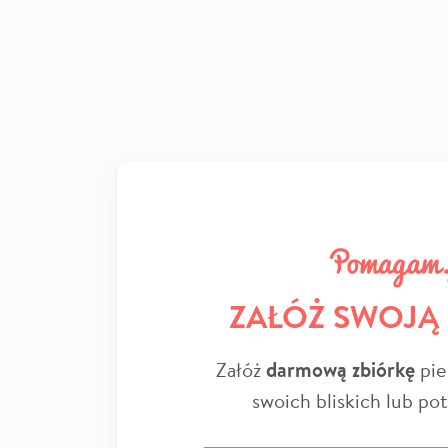
ZAŁÓŻ SWOJĄ
Załóż
darmową zbiórkę
pie
swoich bliskich lub po