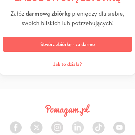
Załóż
darmową zbiórkę
pieniędzy dla siebie,
swoich bliskich lub potrzebujących!
Stwórz zbiórkę - za darmo
Jak to działa?
Facebook
Twitter
Instagram
LinkedIn
TikTok
Youtube