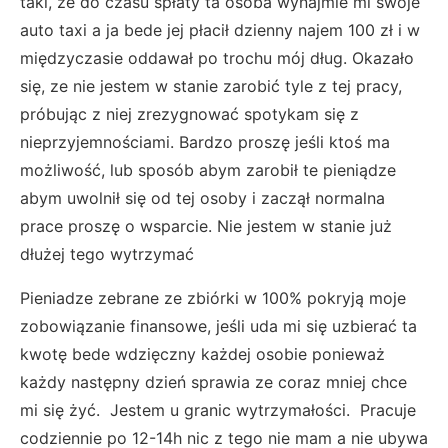
taki, ze do czasu spłaty ta osoba wynajmie mi swoje
auto taxi a ja bede jej płacił dzienny najem 100 zł i w
międzyczasie oddawał po trochu mój dług. Okazało
się, ze nie jestem w stanie zarobić tyle z tej pracy,
próbując z niej zrezygnować spotykam się z
nieprzyjemnościami. Bardzo proszę jeśli ktoś ma
możliwość, lub sposób abym zarobił te pieniądze
abym uwolnił się od tej osoby i zaczął normalna
prace proszę o wsparcie. Nie jestem w stanie już
dłużej tego wytrzymać
Pieniadze zebrane ze zbiórki w 100% pokryją moje
zobowiązanie finansowe, jeśli uda mi się uzbierać ta
kwotę bede wdzięczny każdej osobie ponieważ
każdy następny dzień sprawia ze coraz mniej chce
mi się żyć. Jestem u granic wytrzymałości. Pracuje
codziennie po 12-14h nic z tego nie mam a nie ubywa