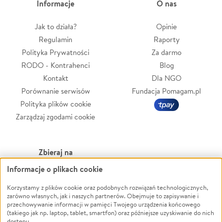
Informacje
O nas
Jak to działa?
Opinie
Regulamin
Raporty
Polityka Prywatności
Za darmo
RODO - Kontrahenci
Blog
Kontakt
Dla NGO
Porównanie serwisów
Fundacja Pomagam.pl
Polityka plików cookie
Zarządzaj zgodami cookie
Zbieraj na
Informacje o plikach cookie
Leczenie
LGBTQ+
Zwierzęta
Powódź
Korzystamy z plików cookie oraz podobnych rozwiązań technologicznych,
zarówno własnych, jak i naszych partnerów. Obejmuje to zapisywanie i
Pożar
Wichura
przechowywanie informacji w pamięci Twojego urządzenia końcowego
(takiego jak np. laptop, tablet, smartfon) oraz późniejsze uzyskiwanie do nich
Ukraina
NGO
dostępu.