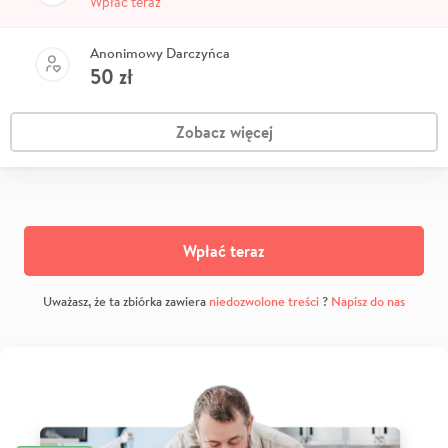
Wpłać teraz
Anonimowy Darczyńca
50
zł
Zobacz więcej
Wpłać teraz
Uważasz, że ta zbiórka zawiera
niedozwolone treści
?
Napisz do nas