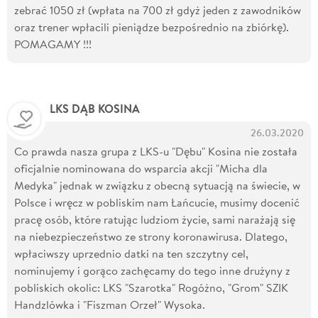
zebrać 1050 zł (wpłata na 700 zł gdyż jeden z zawodników
oraz trener wpłacili pieniądze bezpośrednio na zbiórkę).
POMAGAMY !!!
LKS DĄB KOSINA
26.03.2020
Co prawda nasza grupa z LKS-u "Dębu" Kosina nie została
oficjalnie nominowana do wsparcia akcji "Micha dla
Medyka" jednak w związku z obecną sytuacją na świecie, w
Polsce i wręcz w pobliskim nam Łańcucie, musimy docenić
pracę osób, które ratując ludziom życie, sami narażają się
na niebezpieczeństwo ze strony koronawirusa. Dlatego,
wpłaciwszy uprzednio datki na ten szczytny cel,
nominujemy i gorąco zachęcamy do tego inne drużyny z
pobliskich okolic: LKS "Szarotka" Rogóżno, "Grom" SZIK
Handzlówka i "Fiszman Orzeł" Wysoka.