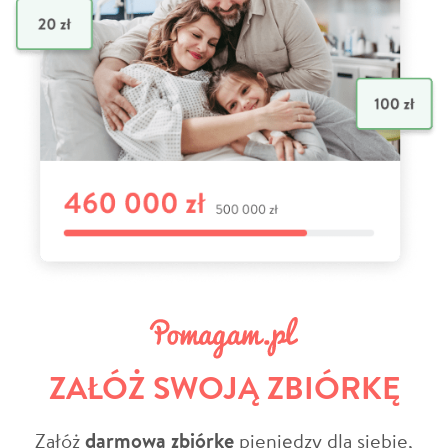
ZAŁÓŻ SWOJĄ ZBIÓRKĘ
Załóż
darmową zbiórkę
pieniędzy dla siebie,