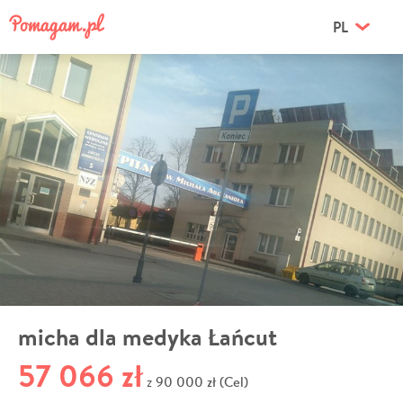
PL
micha dla medyka Łańcut
57 066 zł
90 000 zł (Cel)
z