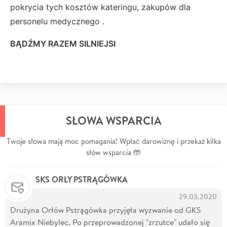
pokrycia tych kosztów kateringu, zakupów dla
personelu medycznego .
BĄDŹMY RAZEM SILNIEJSI
SŁOWA WSPARCIA
Twoje słowa mają moc pomagania! Wpłać darowiznę i przekaż kilka
słów wsparcia 🤲
SKS ORŁY PSTRĄGÓWKA
29.03.2020
Drużyna Orłów Pstrągówka przyjęła wyzwanie od GKS
Aramix Niebylec. Po przeprowadzonej "zrzutce" udało się