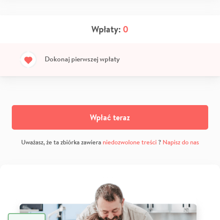
Wpłaty:
0
Dokonaj pierwszej wpłaty
Wpłać teraz
Uważasz, że ta zbiórka zawiera
niedozwolone treści
?
Napisz do nas