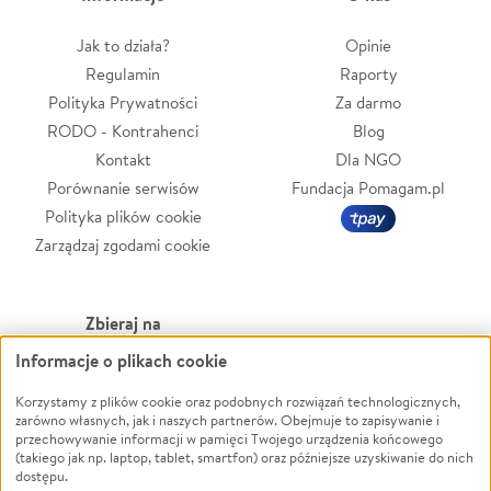
Jak to działa?
Opinie
Regulamin
Raporty
Polityka Prywatności
Za darmo
RODO - Kontrahenci
Blog
Kontakt
Dla NGO
Porównanie serwisów
Fundacja Pomagam.pl
Polityka plików cookie
Zarządzaj zgodami cookie
Zbieraj na
Informacje o plikach cookie
Leczenie
LGBTQ+
Zwierzęta
Powódź
Korzystamy z plików cookie oraz podobnych rozwiązań technologicznych,
zarówno własnych, jak i naszych partnerów. Obejmuje to zapisywanie i
Pożar
Wichura
przechowywanie informacji w pamięci Twojego urządzenia końcowego
(takiego jak np. laptop, tablet, smartfon) oraz późniejsze uzyskiwanie do nich
Ukraina
NGO
dostępu.
Sport
Religia