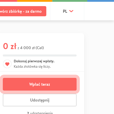
wórz zbiórkę - za darmo
PL
0 zł
4 000 zł (Cel)
z
Dokonaj pierwszej wpłaty.
Każda złotówka się liczy.
Wpłać teraz
Udostępnij
2
udostępnienia