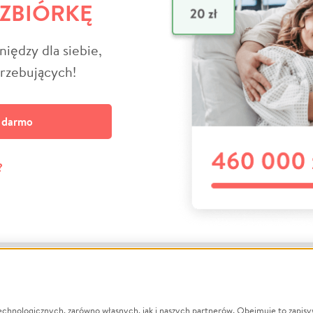
 ZBIÓRKĘ
niędzy dla siebie,
trzebujących!
a darmo
?
echnologicznych, zarówno własnych, jak i naszych partnerów. Obejmuje to zapis