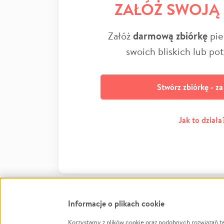
ZAŁÓŻ SWOJĄ
Załóż
darmową zbiórkę
pie
swoich bliskich lub po
Stwórz zbiórkę - z
Jak to działa
Informacje o plikach cookie
Korzystamy z plików cookie oraz podobnych rozwiązań t