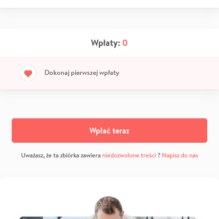
Wpłaty:
0
Dokonaj pierwszej wpłaty
Wpłać teraz
Uważasz, że ta zbiórka zawiera
niedozwolone treści
?
Napisz do nas