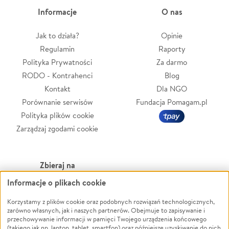
Informacje
O nas
Jak to działa?
Opinie
Regulamin
Raporty
Polityka Prywatności
Za darmo
RODO - Kontrahenci
Blog
Kontakt
Dla NGO
Porównanie serwisów
Fundacja Pomagam.pl
Polityka plików cookie
Zarządzaj zgodami cookie
Zbieraj na
Informacje o plikach cookie
Leczenie
LGBTQ+
Zwierzęta
Powódź
Korzystamy z plików cookie oraz podobnych rozwiązań technologicznych,
zarówno własnych, jak i naszych partnerów. Obejmuje to zapisywanie i
Pożar
Wichura
przechowywanie informacji w pamięci Twojego urządzenia końcowego
(takiego jak np. laptop, tablet, smartfon) oraz późniejsze uzyskiwanie do nich
Ukraina
NGO