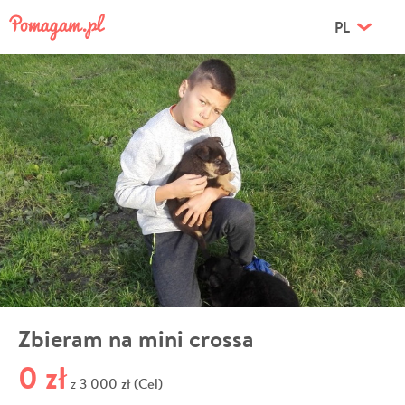
PL
Zbieram na mini crossa
0 zł
3 000 zł (Cel)
z