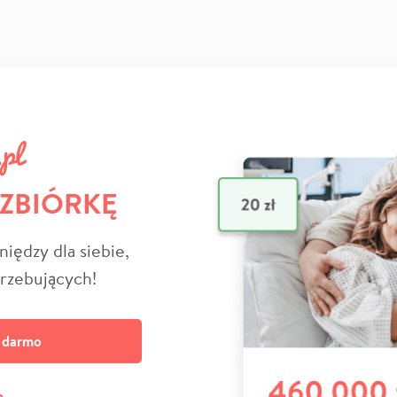
 ZBIÓRKĘ
niędzy dla siebie,
trzebujących!
a darmo