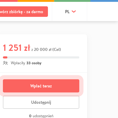
wórz zbiórkę - za darmo
PL
1 251 zł
20 000 zł (Cel)
z
33 osoby
Wpłaciły
Wpłać teraz
Udostępnij
0
udostępnień