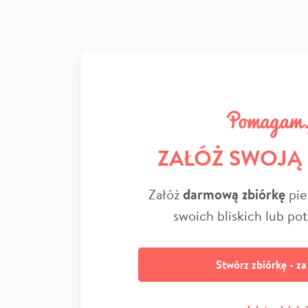
ZAŁÓŻ SWOJĄ
Załóż
darmową zbiórkę
pie
swoich bliskich lub po
Stwórz zbiórkę - z