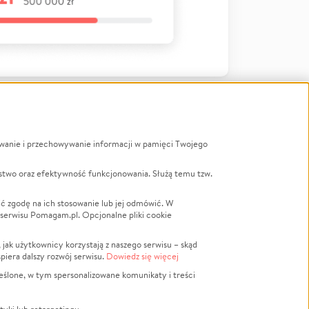
ywanie i przechowywanie informacji w pamięci Twojego
a
stwo oraz efektywność funkcjonowania. Służą temu tzw.
LGBTQ+
Powódź
ć zgodę na ich stosowanie lub jej odmówić. W
 serwisu Pomagam.pl. Opcjonalne pliki cookie
Wichura
NGO
ak użytkownicy korzystają z naszego serwisu – skąd
Religia
spiera dalszy rozwój serwisu.
Dowiedz się więcej
nansowa
Edukacja
eślone, w tym spersonalizowane komunikaty i treści
Podróż
Impreza