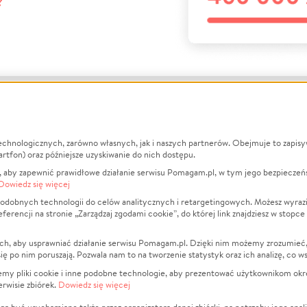
?
echnologicznych, zarówno własnych, jak i naszych partnerów. Obejmuje to zapis
macje
O nas
Zbieraj n
artfon) oraz późniejsze uzyskiwanie do nich dostępu.
 aby zapewnić prawidłowe działanie serwisu Pomagam.pl, w tym jego bezpieczeń
działa?
Opinie
Leczenie
Dowiedz się więcej
min
Raporty
Zwierzęta
odobnych technologii do celów analitycznych i retargetingowych. Możesz wyrazi
ncji na stronie „Zarządzaj zgodami cookie”, do której link znajdziesz w stopce
ka Prywatności
Za darmo
Pożar
 Kontrahenci
Blog
Ukraina
ch, aby usprawniać działanie serwisu Pomagam.pl. Dzięki nim możemy zrozumieć, j
t
Dla NGO
Sport
ak się po nim poruszają. Pozwala nam to na tworzenie statystyk oraz ich analizę, co w
anie serwisów
Fundacja Pomagam.pl
Pomoc Fi
jemy pliki cookie i inne podobne technologie, aby prezentować użytkownikom okr
rwisie zbiórek.
Dowiedz się więcej
a plików cookie
Projekty
zaj zgodami cookie
Pogrzeb