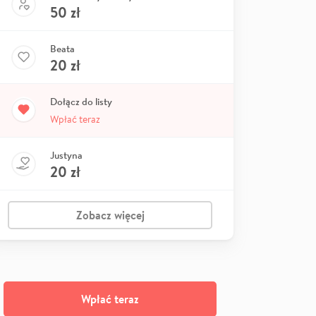
50
zł
Beata
20
zł
Dołącz do listy
Wpłać teraz
Justyna
20
zł
Zobacz więcej
Wpłać teraz