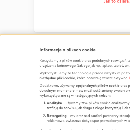
Jak to działa
Informacje o plikach cookie
Korzystamy z plików cookie oraz podobnych rozwiązań t
Infor
urządzenia końcowego (takiego jak np. laptop, tablet, sm
Wykorzystujemy te technologie przede wszystkim po to,
Jak to 
niezbędne pliki cookie
, które pozostają zawsze aktywne.
Facebook
Twitter
Instagram
Regula
opcjonalnych plików cookie
Dodatkowo, używamy
oraz p
dowolnym momencie masz możliwość zmiany swoich prefere
Polity
LinkedIn
TikTok
Youtube
wykorzystywane są w następujących celach:
RODO -
Analityka
– używamy tzw. plików cookie analityczny
Kontak
trafiają do serwisu, jak długo z niego korzystają i j
Porówn
Retargeting
– my oraz nasi zaufani partnerzy stosu
reklamowe, zwłaszcza dotyczące prowadzonych w se
Polityk
Zarząd