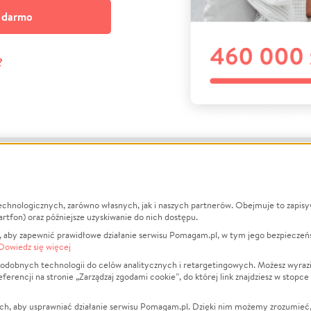
a darmo
?
echnologicznych, zarówno własnych, jak i naszych partnerów. Obejmuje to zapis
macje
O nas
Zbieraj n
artfon) oraz późniejsze uzyskiwanie do nich dostępu.
 aby zapewnić prawidłowe działanie serwisu Pomagam.pl, w tym jego bezpieczeń
działa?
Opinie
Leczenie
Dowiedz się więcej
min
Raporty
Zwierzęta
odobnych technologii do celów analitycznych i retargetingowych. Możesz wyrazi
ncji na stronie „Zarządzaj zgodami cookie”, do której link znajdziesz w stopce
ka Prywatności
Za darmo
Pożar
 Kontrahenci
Blog
Ukraina
ch, aby usprawniać działanie serwisu Pomagam.pl. Dzięki nim możemy zrozumieć, j