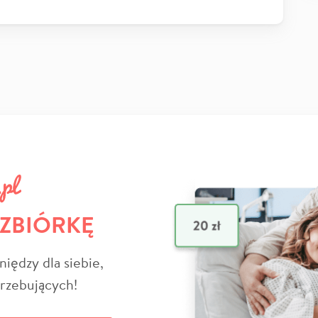
 ZBIÓRKĘ
niędzy dla siebie,
trzebujących!