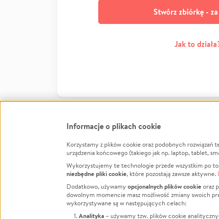
Stwórz zbiórkę - z
Jak to działa
Informacje o plikach cookie
Korzystamy z plików cookie oraz podobnych rozwiązań t
Infor
urządzenia końcowego (takiego jak np. laptop, tablet, sm
Wykorzystujemy te technologie przede wszystkim po to,
Jak to 
niezbędne pliki cookie
, które pozostają zawsze aktywne.
Facebook
Twitter
Instagram
Regula
opcjonalnych plików cookie
Dodatkowo, używamy
oraz p
dowolnym momencie masz możliwość zmiany swoich prefere
Polity
LinkedIn
TikTok
Youtube
wykorzystywane są w następujących celach:
RODO -
Analityka
– używamy tzw. plików cookie analityczny