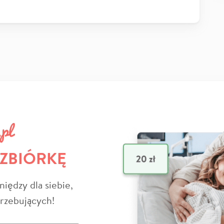
 ZBIÓRKĘ
niędzy dla siebie,
trzebujących!