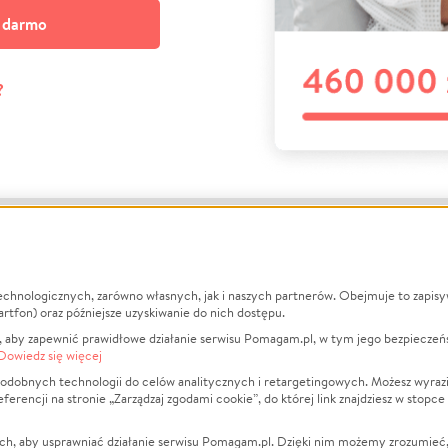
a darmo
?
echnologicznych, zarówno własnych, jak i naszych partnerów. Obejmuje to zapis
macje
O nas
Zbieraj n
artfon) oraz późniejsze uzyskiwanie do nich dostępu.
 aby zapewnić prawidłowe działanie serwisu Pomagam.pl, w tym jego bezpieczeń
działa?
Opinie
Leczenie
Dowiedz się więcej
min
Raporty
Zwierzęta
odobnych technologii do celów analitycznych i retargetingowych. Możesz wyrazi
ncji na stronie „Zarządzaj zgodami cookie”, do której link znajdziesz w stopce
ka Prywatności
Za darmo
Pożar
 Kontrahenci
Blog
Ukraina
ch, aby usprawniać działanie serwisu Pomagam.pl. Dzięki nim możemy zrozumieć, j