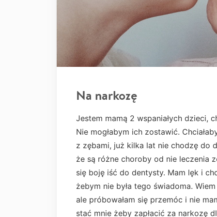
Na narkozę
Jestem mamą 2 wspaniałych dzieci, chc
Nie mogłabym ich zostawić. Chciałab
z zębami, już kilka lat nie chodzę do 
że są różne choroby od nie leczenia
się boję iść do dentysty. Mam lęk i c
żebym nie była tego świadoma. Wiem ż
ale próbowałam się przemóc i nie mam
stać mnie żeby zapłacić za narkozę dl