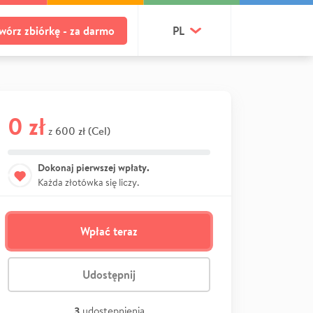
wórz zbiórkę - za darmo
PL
0 zł
600 zł (Cel)
z
Dokonaj pierwszej wpłaty.
Każda złotówka się liczy.
Wpłać teraz
Udostępnij
3
udostępnienia