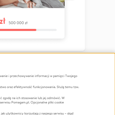
ywanie i przechowywanie informacji w pamięci Twojego
a
stwo oraz efektywność funkcjonowania. Służą temu tzw.
LGBTQ+
Powódź
ć zgodę na ich stosowanie lub jej odmówić. W
 serwisu Pomagam.pl. Opcjonalne pliki cookie
Wichura
NGO
ak użytkownicy korzystają z naszego serwisu – skąd