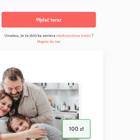
Wpłać teraz
Uważasz, że ta zbiórka zawiera
niedozwolone treści
?
Napisz do nas