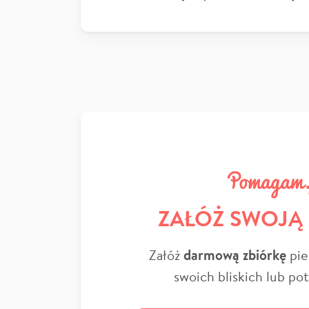
ZAŁÓŻ SWOJĄ
Załóż
darmową zbiórkę
pie
swoich bliskich lub po