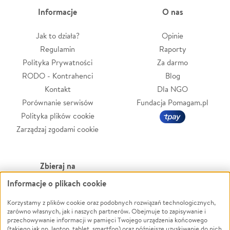
Informacje
O nas
Jak to działa?
Opinie
Regulamin
Raporty
Polityka Prywatności
Za darmo
RODO - Kontrahenci
Blog
Kontakt
Dla NGO
Porównanie serwisów
Fundacja Pomagam.pl
Polityka plików cookie
Zarządzaj zgodami cookie
Zbieraj na
Informacje o plikach cookie
Leczenie
LGBTQ+
Zwierzęta
Powódź
Korzystamy z plików cookie oraz podobnych rozwiązań technologicznych,
zarówno własnych, jak i naszych partnerów. Obejmuje to zapisywanie i
Pożar
Wichura
przechowywanie informacji w pamięci Twojego urządzenia końcowego
(takiego jak np. laptop, tablet, smartfon) oraz późniejsze uzyskiwanie do nich
Ukraina
NGO