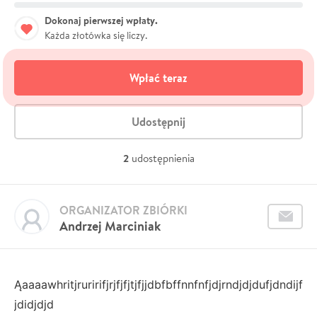
Dokonaj pierwszej wpłaty.
Każda złotówka się liczy.
Wpłać teraz
Udostępnij
2
udostępnienia
ORGANIZATOR ZBIÓRKI
Andrzej Marciniak
Ąaaaawhritjruririfjrjfjfjtjfjjdbfbffnnfnfjdjrndjdjdufjdndijf
jdidjdjd