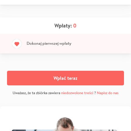
Wpłaty:
0
Dokonaj pierwszej wpłaty
Wpłać teraz
Uważasz, że ta zbiórka zawiera
niedozwolone treści
?
Napisz do nas