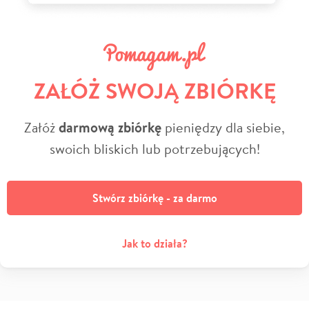
ZAŁÓŻ SWOJĄ ZBIÓRKĘ
Załóż
darmową zbiórkę
pieniędzy dla siebie,
swoich bliskich lub potrzebujących!
Stwórz zbiórkę - za darmo
Jak to działa?