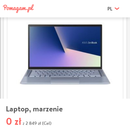
PL
Laptop, marzenie
0 zł
2 849 zł (Cel)
z