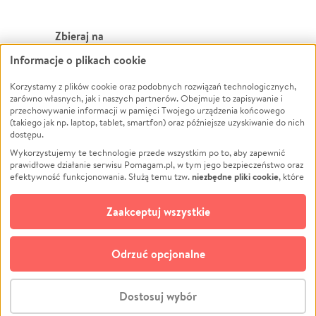
Zbieraj na
Informacje o plikach cookie
Leczenie
LGBTQ+
Zwierzęta
Powódź
Korzystamy z plików cookie oraz podobnych rozwiązań technologicznych,
zarówno własnych, jak i naszych partnerów. Obejmuje to zapisywanie i
Pożar
Wichura
przechowywanie informacji w pamięci Twojego urządzenia końcowego
(takiego jak np. laptop, tablet, smartfon) oraz późniejsze uzyskiwanie do nich
Ukraina
NGO
dostępu.
Sport
Religia
Wykorzystujemy te technologie przede wszystkim po to, aby zapewnić
Pomoc Finansowa
Edukacja
prawidłowe działanie serwisu Pomagam.pl, w tym jego bezpieczeństwo oraz
niezbędne pliki cookie
efektywność funkcjonowania. Służą temu tzw.
, które
Projekty
Podróż
pozostają zawsze aktywne.
Dowiedz się więcej
Pogrzeb
Impreza
opcjonalnych plików cookie
Dodatkowo, używamy
oraz podobnych
Zaakceptuj wszystkie
Społeczność lokalna
Ochrona środowiska
technologii do celów analitycznych i retargetingowych. Możesz wyrazić
zgodę na ich stosowanie lub jej odmówić. W dowolnym momencie masz
Kultura
Biznes
możliwość zmiany swoich preferencji na stronie „Zarządzaj zgodami cookie”,
Odrzuć opcjonalne
Polski
do której link znajdziesz w stopce serwisu Pomagam.pl. Opcjonalne pliki
cookie wykorzystywane są w następujących celach:
© CROWDING SP. Z O.O.
Analityka
– używamy tzw. plików cookie analitycznych, aby usprawniać
Dostosuj wybór
działanie serwisu Pomagam.pl. Dzięki nim możemy zrozumieć, jak
użytkownicy korzystają z naszego serwisu – skąd trafiają do serwisu, jak
Stwórz zbiórkę - za darmo