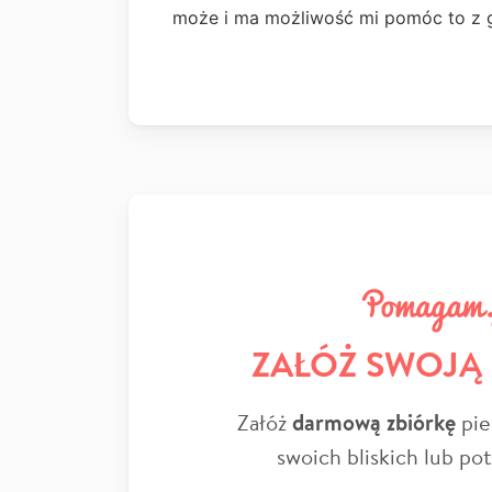
może i ma możliwość mi pomóc to z g
ZAŁÓŻ SWOJĄ
Załóż
darmową zbiórkę
pie
swoich bliskich lub po