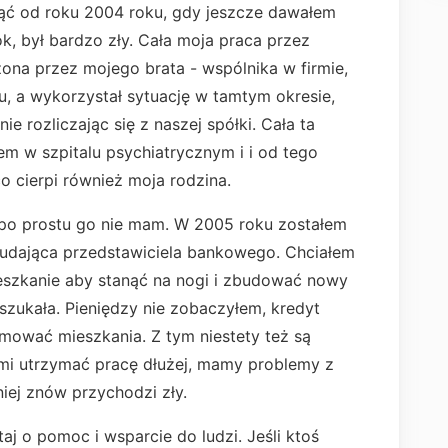
ząć od roku 2004 roku, gdy jeszcze dawałem
ok, był bardzo zły. Cała moja praca przez
zona przez mojego brata - wspólnika w firmie,
u, a wykorzystał sytuację w tamtym okresie,
ie rozliczając się z naszej spółki. Cała ta
m w szpitalu psychiatrycznym i i od tego
o cierpi również moja rodzina.
po prostu go nie mam. W 2005 roku zostałem
 udająca przedstawiciela bankowego. Chciałem
eszkanie aby stanąć na nogi i zbudować nowy
oszukała. Pieniędzy nie zobaczyłem, kredyt
mować mieszkania. Z tym niestety też są
o mi utrzymać pracę dłużej, mamy problemy z
niej znów przychodzi zły.
j o pomoc i wsparcie do ludzi. Jeśli ktoś