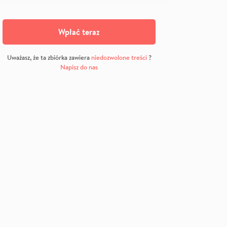
Wpłać teraz
Uważasz, że ta zbiórka zawiera
niedozwolone treści
?
Napisz do nas