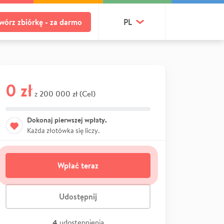
wórz zbiórkę - za darmo
PL
0 zł
200 000 zł (Cel)
z
Dokonaj pierwszej wpłaty.
Każda złotówka się liczy.
Wpłać teraz
Udostępnij
4
udostępnienia