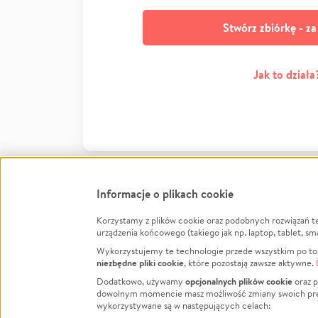
Stwórz zbiórkę - z
Jak to działa
Informacje o plikach cookie
Korzystamy z plików cookie oraz podobnych rozwiązań t
Infor
urządzenia końcowego (takiego jak np. laptop, tablet, sm
Wykorzystujemy te technologie przede wszystkim po to,
Jak to 
niezbędne pliki cookie
, które pozostają zawsze aktywne.
Facebook
Twitter
Instagram
Regula
opcjonalnych plików cookie
Dodatkowo, używamy
oraz p
dowolnym momencie masz możliwość zmiany swoich prefere
Polity
LinkedIn
TikTok
Youtube
wykorzystywane są w następujących celach:
RODO -