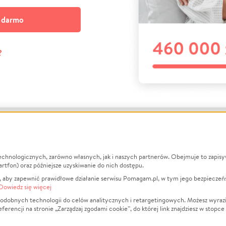
a darmo
?
echnologicznych, zarówno własnych, jak i naszych partnerów. Obejmuje to zapis
macje
O nas
Zbieraj n
artfon) oraz późniejsze uzyskiwanie do nich dostępu.
 aby zapewnić prawidłowe działanie serwisu Pomagam.pl, w tym jego bezpieczeń
działa?
Opinie
Leczenie
Dowiedz się więcej
min
Raporty
Zwierzęta
odobnych technologii do celów analitycznych i retargetingowych. Możesz wyrazi
ncji na stronie „Zarządzaj zgodami cookie”, do której link znajdziesz w stopce
ka Prywatności
Za darmo
Pożar
 Kontrahenci
Blog
Ukraina