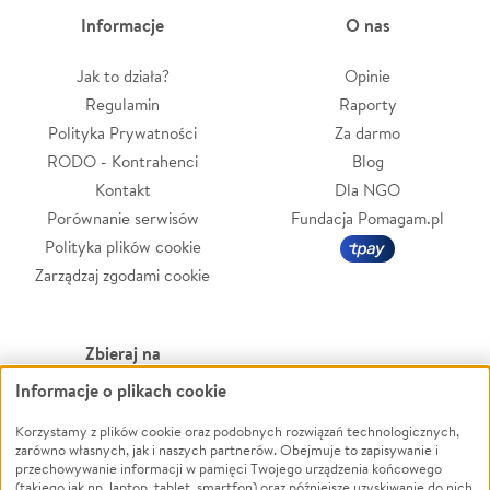
Informacje
O nas
Jak to działa?
Opinie
Regulamin
Raporty
Polityka Prywatności
Za darmo
RODO - Kontrahenci
Blog
Kontakt
Dla NGO
Porównanie serwisów
Fundacja Pomagam.pl
Polityka plików cookie
Zarządzaj zgodami cookie
Zbieraj na
Informacje o plikach cookie
Leczenie
LGBTQ+
Zwierzęta
Powódź
Korzystamy z plików cookie oraz podobnych rozwiązań technologicznych,
zarówno własnych, jak i naszych partnerów. Obejmuje to zapisywanie i
Pożar
Wichura
przechowywanie informacji w pamięci Twojego urządzenia końcowego
(takiego jak np. laptop, tablet, smartfon) oraz późniejsze uzyskiwanie do nich
Ukraina
NGO