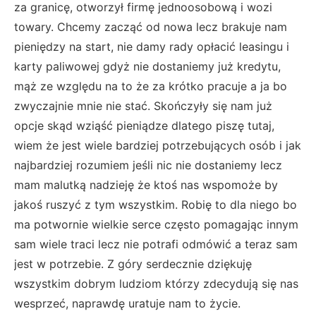
za granicę, otworzył firmę jednoosobową i wozi
towary. Chcemy zacząć od nowa lecz brakuje nam
pieniędzy na start, nie damy rady opłacić leasingu i
karty paliwowej gdyż nie dostaniemy już kredytu,
mąż ze względu na to że za krótko pracuje a ja bo
zwyczajnie mnie nie stać. Skończyły się nam już
opcje skąd wziąść pieniądze dlatego piszę tutaj,
wiem że jest wiele bardziej potrzebujących osób i jak
najbardziej rozumiem jeśli nic nie dostaniemy lecz
mam malutką nadzieję że ktoś nas wspomoże by
jakoś ruszyć z tym wszystkim. Robię to dla niego bo
ma potwornie wielkie serce często pomagając innym
sam wiele traci lecz nie potrafi odmówić a teraz sam
jest w potrzebie. Z góry serdecznie dziękuję
wszystkim dobrym ludziom którzy zdecydują się nas
wesprzeć, naprawdę uratuje nam to życie.