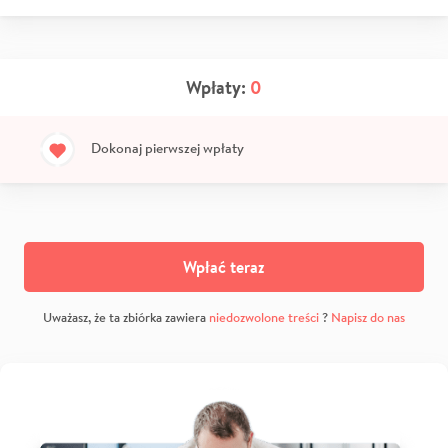
Wpłaty:
0
Dokonaj pierwszej wpłaty
Wpłać teraz
Uważasz, że ta zbiórka zawiera
niedozwolone treści
?
Napisz do nas