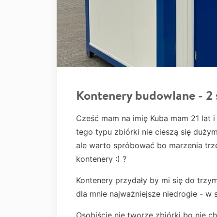
Kontenery budowlane - 2 
Cześć mam na imię Kuba mam 21 lat i 
tego typu zbiórki nie cieszą się duży
ale warto spróbować bo marzenia trze
kontenery :) ?
K
ontenery przydały by mi się do trzy
dla mnie najważniejsze niedrogie - w
Osobiście nie tworzę zbiórki bo nie 