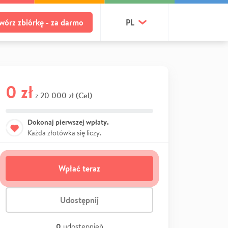
wórz zbiórkę - za darmo
PL
0 zł
20 000 zł (Cel)
z
Dokonaj pierwszej wpłaty.
Każda złotówka się liczy.
Wpłać teraz
Udostępnij
0
udostępnień