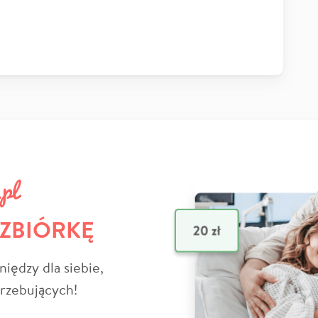
 ZBIÓRKĘ
niędzy dla siebie,
trzebujących!