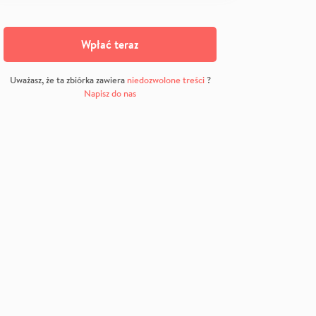
Wpłać teraz
Uważasz, że ta zbiórka zawiera
niedozwolone treści
?
Napisz do nas