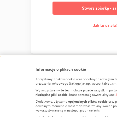
Stwórz zbiórkę - z
Jak to działa
Informacje o plikach cookie
Korzystamy z plików cookie oraz podobnych rozwiązań t
Infor
urządzenia końcowego (takiego jak np. laptop, tablet, sm
Wykorzystujemy te technologie przede wszystkim po to,
Jak to 
niezbędne pliki cookie
, które pozostają zawsze aktywne.
Facebook
Twitter
Instagram
Regula
opcjonalnych plików cookie
Dodatkowo, używamy
oraz p
dowolnym momencie masz możliwość zmiany swoich prefere
Polity
LinkedIn
TikTok
Youtube
wykorzystywane są w następujących celach:
RODO -