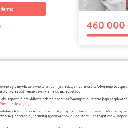
a darmo
?
echnologicznych, zarówno własnych, jak i naszych partnerów. Obejmuje to zapis
macje
O nas
Zbieraj n
artfon) oraz późniejsze uzyskiwanie do nich dostępu.
 aby zapewnić prawidłowe działanie serwisu Pomagam.pl, w tym jego bezpieczeń
działa?
Opinie
Leczenie
Dowiedz się więcej
min
Raporty
Zwierzęta
odobnych technologii do celów analitycznych i retargetingowych. Możesz wyrazi
ncji na stronie „Zarządzaj zgodami cookie”, do której link znajdziesz w stopce
ka Prywatności
Za darmo
Pożar
 Kontrahenci
Blog
Ukraina