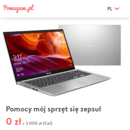
PL
Pomocy mój sprzęt się zepsuł
0 zł
3 000 zł (Cel)
z