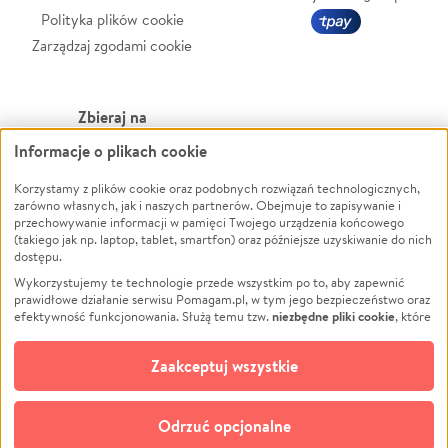
Polityka plików cookie
Zarządzaj zgodami cookie
Zbieraj na
Informacje o plikach cookie
Leczenie
LGBTQ+
Zwierzęta
Powódź
Korzystamy z plików cookie oraz podobnych rozwiązań technologicznych,
zarówno własnych, jak i naszych partnerów. Obejmuje to zapisywanie i
Pożar
Wichura
przechowywanie informacji w pamięci Twojego urządzenia końcowego
(takiego jak np. laptop, tablet, smartfon) oraz późniejsze uzyskiwanie do nich
Ukraina
NGO
dostępu.
Sport
Religia
Wykorzystujemy te technologie przede wszystkim po to, aby zapewnić
Pomoc Finansowa
Edukacja
prawidłowe działanie serwisu Pomagam.pl, w tym jego bezpieczeństwo oraz
niezbędne pliki cookie
efektywność funkcjonowania. Służą temu tzw.
, które
Projekty
Podróż
pozostają zawsze aktywne.
Dowiedz się więcej
Pogrzeb
Impreza
opcjonalnych plików cookie
Dodatkowo, używamy
oraz podobnych
Zaakceptuj wszystkie
Społeczność lokalna
Ochrona środowiska
technologii do celów analitycznych i retargetingowych. Możesz wyrazić
zgodę na ich stosowanie lub jej odmówić. W dowolnym momencie masz
Kultura
Biznes
możliwość zmiany swoich preferencji na stronie „Zarządzaj zgodami cookie”,
Odrzuć opcjonalne
Polski
do której link znajdziesz w stopce serwisu Pomagam.pl. Opcjonalne pliki
cookie wykorzystywane są w następujących celach: