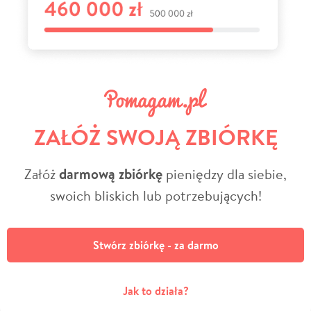
ZAŁÓŻ SWOJĄ ZBIÓRKĘ
Załóż
darmową zbiórkę
pieniędzy dla siebie,
swoich bliskich lub potrzebujących!
Stwórz zbiórkę - za darmo
Jak to działa?