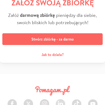
ZAŁÓŻ SWOJĄ ZBIÓRKĘ
Załóż
darmową zbiórkę
pieniędzy dla siebie,
swoich bliskich lub potrzebujących!
Stwórz zbiórkę - za darmo
Jak to działa?
Facebook
Twitter
Instagram
LinkedIn
TikTok
Youtube