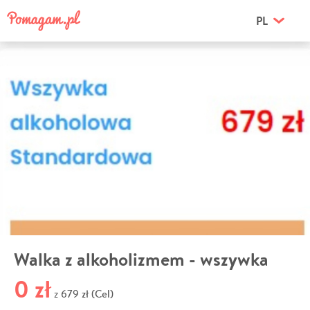
PL
Walka z alkoholizmem - wszywka
0 zł
679 zł (Cel)
z